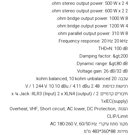
4 ohm stereo output power: 500 W x 2.
2 ohm stereo output power: 600 W x 2.
8 ohm bridge output power: 1000 W.
4 ohm bridge output power: 1200 W.
8 ohm parallel output power: 310 W.
Frequency response: 20 Hz 20 kHz.
THD+N: 100 dB.
Damping factor: &gt;200.
Dynamic range: &gt;80 dB.
Voltage gain: 26 dB/32 dB.
עכבה: 20 kohm balanced, 10 kohm unbalanced.
רגישות כניסות: 2.48 V / 1.244 V. 10.10 dBu / 4.11 dBu.
חיבורים קדמיים: 2 x ¼ Jack -XLR3 (Input) 2 x XLN4 (output) /
1xIEC(supply)
הגנות: Overheat, VHF, Short circuit, AC lower, DC Protection,
CLIP/Limit
מקור מתח עיקרי: AC 180-260 V, 60/50 Hz
מידות: 88*360*483 מ"מ