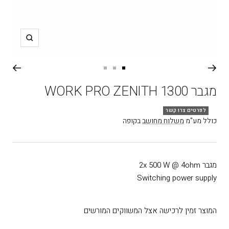
תקריב
עבור
עבור
עבור
שקופית
שקופית
שקופית
מגבר WORK PRO ZENITH 1300
3
2
1
לפרטים צרו קשר
כולל מע"מ
משלוח מחושב
בקופה
מגבר 2x 500 W @ 4ohm
Switching power supply
המוצר זמין לרכישה אצל המשווקים המורשים