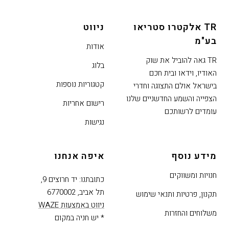
נטר
די
TR אלקטרו סטריאו
ניווט
דלג
בע"מ
אזור
אודות
בא
TR גאה להוביל את שוק
בלוג
האודיו, וידאו ובית חכם
קטגוריות נוספות
בישראל אולם התצוגה וחדרי
הצפייה והשמע החדשניים שלנו
רישום אחריות
עומדים לרשותכם
נגישות
מידע נוסף
איפה אנחנו
חנויות ומשווקים
כתובתנו: יד חרוצים 9,
תל אביב, 6770002
תקנון, פרטיות ותנאי שימוש
ניווט באמצעות WAZE
משלוחים והחזרות
* יש חניה במקום