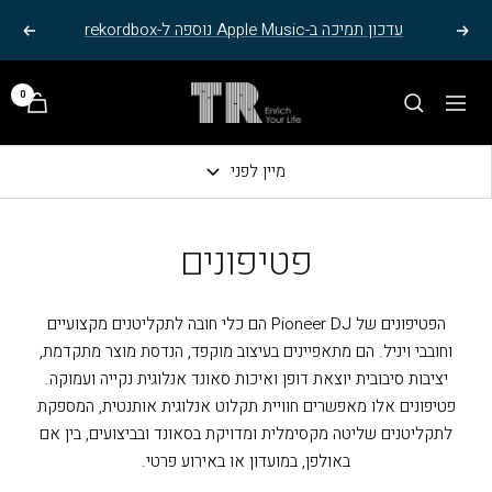
בור
חילתו
עדכון תמיכה ב-Apple Music נוספה ל-rekordbox
הצג
הבא
מוד
ל
{{page}
ף
הדר
TR
0
ינטרנט,
ל
ניווט
ELECTRO
חץ
אתר,
STEREO
נטר
אפשרותך
מיין לפני
די
לחוץ
עבור
נטר
פטיפונים
אזור
די
וכן
דלג
רכזי
אזור
הפטיפונים של Pioneer DJ הם כלי חובה לתקליטנים מקצועיים
בא
וחובבי ויניל. הם מתאפיינים בעיצוב מוקפד, הנדסת מוצר מתקדמת,
יציבות סיבובית יוצאת דופן ואיכות סאונד אנלוגית נקייה ועמוקה.
פטיפונים אלו מאפשרים חוויית תקלוט אנלוגית אותנטית, המספקת
לתקליטנים שליטה מקסימלית ומדויקת בסאונד ובביצועים, בין אם
באולפן, במועדון או באירוע פרטי.