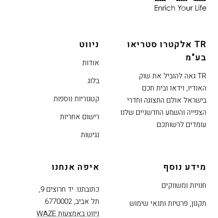
לחוץ
נטר
די
TR אלקטרו סטריאו
ניווט
דלג
בע"מ
אזור
אודות
בא
TR גאה להוביל את שוק
בלוג
האודיו, וידאו ובית חכם
קטגוריות נוספות
בישראל אולם התצוגה וחדרי
הצפייה והשמע החדשניים שלנו
רישום אחריות
עומדים לרשותכם
נגישות
מידע נוסף
איפה אנחנו
חנויות ומשווקים
כתובתנו: יד חרוצים 9,
תל אביב, 6770002
תקנון, פרטיות ותנאי שימוש
ניווט באמצעות WAZE