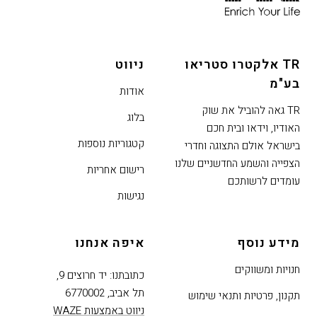
לחוץ
נטר
די
TR אלקטרו סטריאו
ניווט
דלג
בע"מ
אזור
אודות
בא
TR גאה להוביל את שוק
בלוג
האודיו, וידאו ובית חכם
קטגוריות נוספות
בישראל אולם התצוגה וחדרי
הצפייה והשמע החדשניים שלנו
רישום אחריות
עומדים לרשותכם
נגישות
מידע נוסף
איפה אנחנו
חנויות ומשווקים
כתובתנו: יד חרוצים 9,
תל אביב, 6770002
תקנון, פרטיות ותנאי שימוש
ניווט באמצעות WAZE