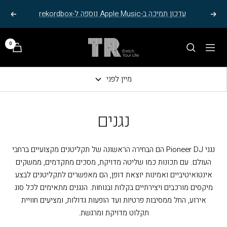
בור
חילתו
עדכון תמיכה ב-Apple Music נוספה ל-rekordbox
הצג
הבא
מוד
ל
{{page}
ף
הדר
TR
0
ינטרנט,
ל
ניווט
ELECTRO
חץ
אתר,
STEREO
נטר
אפשרותך
מיין לפני
די
לחוץ
עבור
נטר
נגנים
אזור
די
וכן
דלג
רכזי
אזור
נגני Pioneer DJ הם הבחירה הראשונה של תקליטנים מקצועיים ברחבי
בא
העולם. עם תכונות כמו שליטה מדויקת, מסכים מתקדמים, ממשקים
אינטואיטיביים ואמינות יוצאת דופן, הם מאפשרים לתקליטנים לבצע
מיקסים מורכבים ויצירתיים בקלות ובנוחות. הנגנים מתאימים לכל סוג
אירוע, החל ממסיבות פרטיות ועד הופעות גדולות, ומציעים חוויית
תקלוט מדויקת ומרגשת.