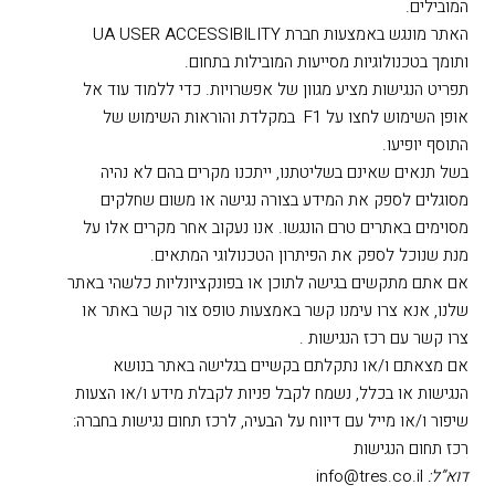
המובילים.
האתר מונגש באמצעות חברת UA USER ACCESSIBILITY
ותומך בטכנולוגיות מסייעות המובילות בתחום.
תפריט הנגישות מציע מגוון של אפשרויות. כדי ללמוד עוד אל
אופן השימוש לחצו על F1 במקלדת והוראות השימוש של
התוסף יופיעו.
בשל תנאים שאינם בשליטתנו, ייתכנו מקרים בהם לא נהיה
מסוגלים לספק את המידע בצורה נגישה או משום שחלקים
מסוימים באתרים טרם הונגשו. אנו נעקוב אחר מקרים אלו על
מנת שנוכל לספק את הפיתרון הטכנולוגי המתאים.
אם אתם מתקשים בגישה לתוכן או בפונקציונליות כלשהי באתר
שלנו, אנא צרו עימנו קשר באמצעות טופס צור קשר באתר או
צרו קשר עם רכז הנגישות .
אם מצאתם ו/או נתקלתם בקשיים בגלישה באתר בנושא
הנגישות או בכלל, נשמח לקבל פניות לקבלת מידע ו/או הצעות
שיפור ו/או מייל עם דיווח על הבעיה, לרכז תחום נגישות בחברה:
רכז תחום הנגישות
דוא”ל:
info@tres.co.il