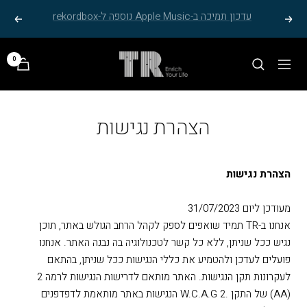
בור
חילתו
עדכון ALPHATHETA & PIONEER DJ
הצג
הבא
מוד
ל
{{page}
ף
הדר
TR
0
ינטרנט,
ל
ניווט
ELECTRO
חץ
אתר,
STEREO
נטר
אפשרותך
הצהרת נגישות
די
לחוץ
עבור
נטר
אזור
די
הצהרת נגישות
וכן
דלג
רכזי
אזור
מעודכן ליום ‏31/07/2023
בא
אנחנו ב-TR תמיד שואפים לספק לקהל הרחב הגולש באתר, תוכן
נגיש ככל שניתן, ללא כל קשר לטכנולוגיה בה נבנה האתר. אנחנו
פועלים לעדכן ולהטמיע את כללי הנגישות ככל שניתן, בהתאם
לעקרונות תקן הנגישות. האתר מותאם לדרישות הנגישות לרמה 2
(AA) של התקן .W.C.A.G 2 הנגישות באתר מותאמת לדפדפנים