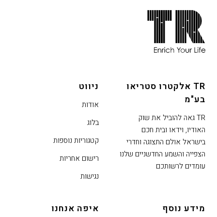
חתית
אתר,
אפשרותך
לחוץ
נטר
די
TR אלקטרו סטריאו
ניווט
דלג
בע"מ
אזור
אודות
בא
TR גאה להוביל את שוק
בלוג
האודיו, וידאו ובית חכם
קטגוריות נוספות
בישראל אולם התצוגה וחדרי
הצפייה והשמע החדשניים שלנו
רישום אחריות
עומדים לרשותכם
נגישות
מידע נוסף
איפה אנחנו