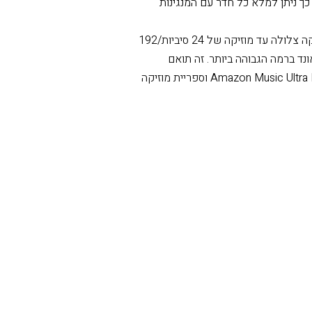
בנו בצורה חלקה מערכת סאונד רב-אזורית מאוחדת עם הרמקולים הנוכחיים של AirPlay 2, Amazon
Echo, Google Ho ומכשירים אחרים ממותגי WiiM. כך ניתן למלא כל חדר עם המנגינות
אודיו ברזולוציה גבוהה, השמעה ללא פערים - הזרם מוזיקה צלולה עד מוזיקה של 24 סיביות/192
נד ברמה הגבוהה ביותר. זה תואם
לפלטפורמות ברזולוציה גבוהה כמו Amazon Music Ultra HD, TIDAL, Qobuz וספריית מוזיקה