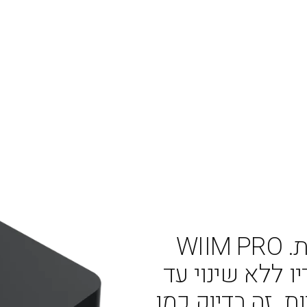
והתחל להזרים 
WII