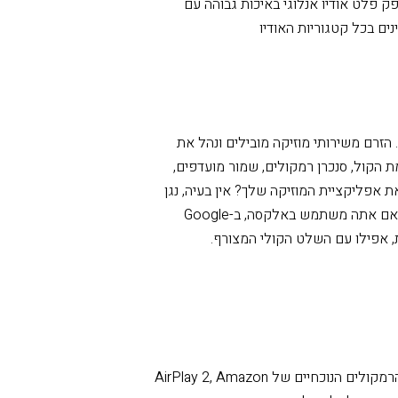
מכשירי WiiM מספקים את היכולת לנגן תכני אודיו Losesless באיכות גבוהה מ-Spotify, Amazon
Music, TIDAL, Deezer, Qobuz ועוד. הוא תומך עד 192kHz, פלט אודיו של 24 סיביות שזהה
ולפן. TI סטריאו DAC משולב מספק פלט אודיו אנלוגי באיכות גבוהה עם
שלטו ביקום האודיו שלכם עם אפליקציית WiiM Home. הזרם משירותי מוזיקה מובילים ונהל את
 הקול, סנכרן רמקולים, שמור מועדפים,
 אפליקציית המוזיקה שלך? אין בעיה, נגן
ישר ממנה. בנוסף, עברו לדיבורית עם פקודות קוליות. בין אם אתה משתמש באלקסה, ב-Google