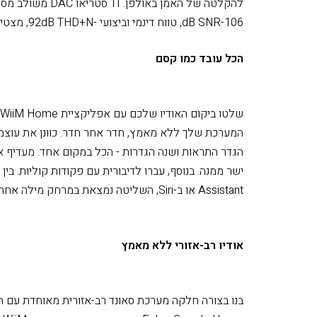
להקלטה של ​​האמן בא
106-dB SNR, טווח דינמי וביצועי -92dB THD+N, מצטיינים בכל קטגוריות האודיו
הכל עובד כמו קסם
המערכת שלך ללא מאמץ, חדר אחר חדר. כוונן את עוצמת
הגדר התראות ושנה הגדרות - הכל במקום אחד. מעדיף את
Assistant או ב-Siri, השליטה נמצאת במרחק מילה אחת, אפילו עם השלט הקולי המצורף.
אודיו רב-אזורי ללא מאמץ