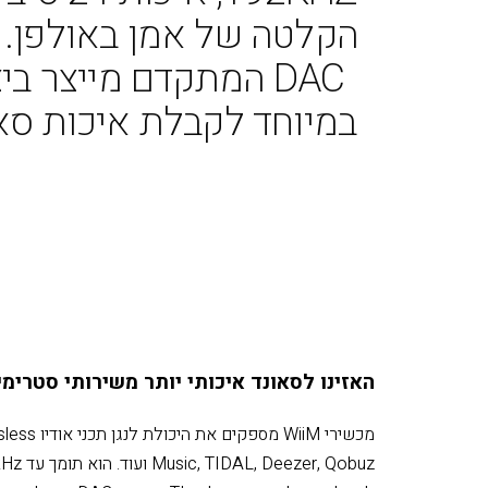
בולט על ידי אספקת אודי
192KHZ, איכות 24 סיביות. זה בדיוק כמו
הקלטה של ​​אמן באולפן. ה-PCM5121
DAC המתקדם מייצר ביצועים מרשימים
במיוחד לקבלת איכות סא
האזינו לסאונד איכותי יותר משירותי סטרימינ