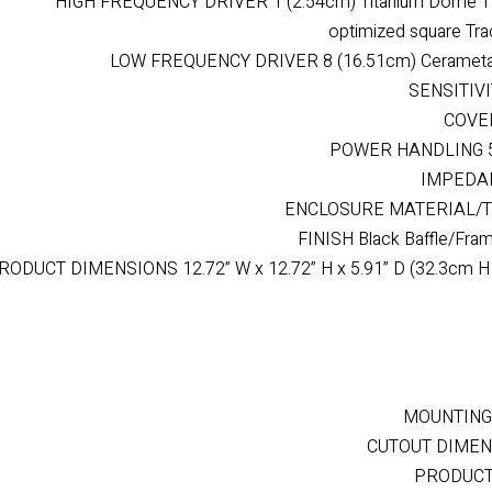
יצים להתקין רמקולים שקועים עגולים בתקרה ומלבניים בקיר.
FREQUENCY RANGE
HIGH FREQUENCY DRIVER 1 (2.54cm) Titanium Dome T
optimized square Tra
LOW FREQUENCY DRIVER 8 (16.51cm) Cerametall
SENSITIVI
COVER
POWER HANDLING 5
IMPEDAN
ENCLOSURE MATERIAL/TYPE
FINISH Black Baffle/Frame
RODUCT DIMENSIONS 12.72” W x 12.72” H x 5.91” D (32.3cm H