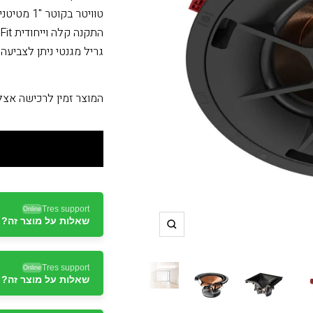
טוויטר בקוטר "1 מטיטניום מצופה עם שופר Tractrix® עם הטייה של 45°
התקנה קלה וייחודית SecureFit™
גריל מגנטי ניתן לצביעה
המוצר זמין לרכישה אצ
Tres support
Online
שאלות על מוצר זה? ד
תקריב
Tres support
Online
שאלות על מוצר זה? ד