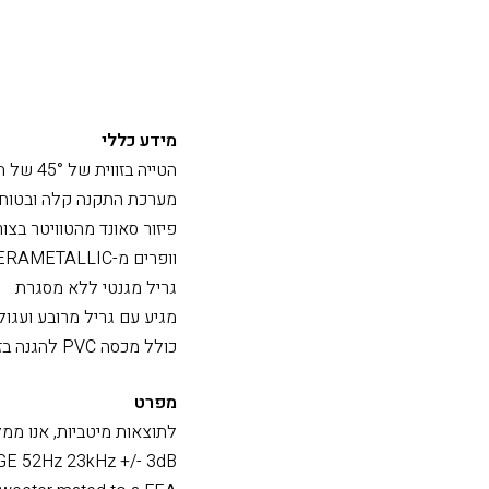
מידע כללי
הטייה בזווית של 45° של הוופר והטוויטר.
מערכת התקנה קלה ובטוחה
פיזור סאונד מהטוויטר בצורה מיטבית
וופרים מ-CERAMETALLIC לעמידות גבוהה וייעילות מירבית
גריל מגנטי ללא מסגרת
מגיע עם גריל מרובע ועג
כולל מכסה PVC להגנה בזמן צביעת הקיר שמסביב לרמקול.