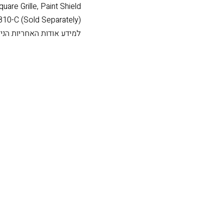
DEPTH 5.68” (14.4cm)
IONS 11.57” (29.4cm)
WEIGHT 8.4lbs (3.8kg)
are Grille, Paint Shield
10-C (Sold Separately)
למידע אודות האחריות הנית