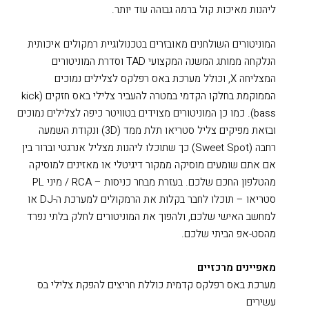
ליהנות מאיכות קול ברמה גבוהה עוד יותר.
המוניטורים השולחנים מאובזרים בטכנולוגיית רמקולים איכותית
הנלקחה ממותג המשנה המקצועי TAD וסדרת המוניטורים
המצליחה X, וכולל מערכת באס רפלקס לצלילים נמוכים
הממוקמת בחלקו הקדמי במטרה להעביר צלילי באס חזקים (kick
bass). כמו כן המוניטורים מצוידים בטוויטר כיפה לצלילים נמוכים
ובזאת מפיקים צליל סטריאו תלת ממד (3D) ונקודת השמעה
רחבה (Sweet Spot) כך שתוכלו ליהנות מצליל אנרגטי וברור בין
אם אתם שומעים מוסיקה ממקור דיגיטלי או מאזינים למוסיקה
מהטלפון החכם שלכם. בעזרת מבחר כניסות – RCA / מיני PL
סטריאו – תוכלו לחבר בקלות את הרמקולים למערכת ה-DJ או
למחשב האישי שלכם, ולהפוך את המוניטורים לחלק בלתי נפרד
מהסט-אפ הביתי שלכם.
מאפיינים מרכזיים
מערכת באס רפלקס קדמית כוללת חריצים להפקת צלילי בס
עשירים