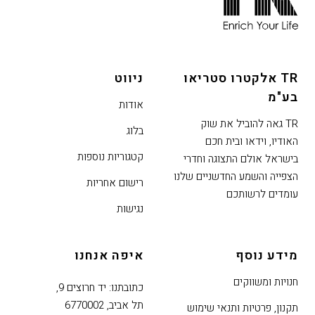
אפשרותך
לחוץ
נטר
די
TR אלקטרו סטריאו
ניווט
דלג
בע"מ
אזור
אודות
בא
TR גאה להוביל את שוק
בלוג
האודיו, וידאו ובית חכם
קטגוריות נוספות
בישראל אולם התצוגה וחדרי
הצפייה והשמע החדשניים שלנו
רישום אחריות
עומדים לרשותכם
נגישות
מידע נוסף
איפה אנחנו
חנויות ומשווקים
כתובתנו: יד חרוצים 9,
תל אביב, 6770002
תקנון, פרטיות ותנאי שימוש