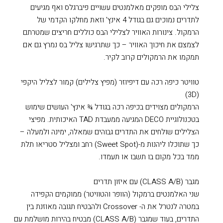
צלילי הבס מופקים מאלמנטים עשויים פיברגלס ואף מגיעים
לתדרים נמוכים גם בגודל 4 אינץ' וזאת מחלקו הקדמי של
הרמקול. צינורות האוויר לצלילי הבס כוללים חריצים שמטרתם
לצמצם את חיכוך האוויר – כך שתרגישו צליל בס נמרץ גם אם
תמקמו את הרמקולים קרוב לקיר.
טוויטר כיפה רכה עם דיפיוזר (מפיץ צלילים) קמור לצליל היקפי
(3D)
הרמקולים מצוידים בכיפה רכה בגודל ¾ אינץ' העושים שימוש
בטכנולוגיית DECO המגיעה ממעבדת TAD האיכותית. מפיצי
הצלילים שולחים את התדרים גבוהים שמאלה, ימינה ולמעלה –
כך שתוכלו ליהנות מ-(Sweet Spot) רחב ומצליל סטריאו תלת
ממד בכל מקום בו תשבו או תעמדו.
מגבר (CLASS A/B) עם איזון תדרים
שני האלמנטים ברמקול (הוופר והטוויטר) ממוקמים הקפידה
במטרה לנטרל את ה- Crossover ולהבטיח תגובה מאוזנת בין
התדרים, בעוד שמגבר (CLASS A/B) מבטיח בהירות מושלמת עם