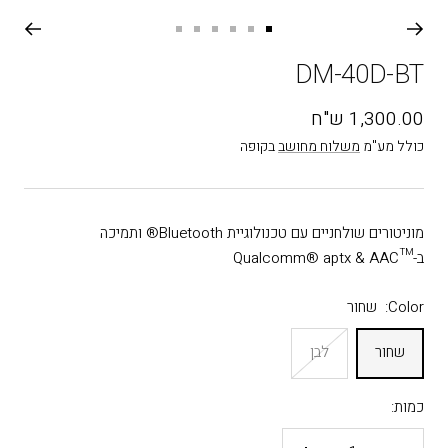
עבור
עבור
עבור
עבור
עבור
עבור
שקופית
שקופית
שקופית
שקופית
שקופית
שקופית
DM-40D-BT
6
5
4
3
2
1
מחיר
1,300.00 ש"ח
בהנחה
כולל מע"מ
משלוח מחושב
בקופה
מוניטורים שולחניים עם טכנולוגיית Bluetooth® ותמיכה
ב-™Qualcomm® aptx & AAC
Color:
שחור
שחור
לבן
כמות: