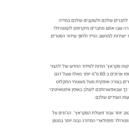
 לחיצה על הפדים הביצועים הקונטרולר יפעיל
ים שהטענתם לתוך בנק הסקראץ’ בתוך
תוכנת Serato DJ Lite – כשקודם לכן היה זמין רק בתוכנת Serato DJ Pro – ובעזרת הנגנים Deck
 לחברים שלכם ולעוקבים שלכם במדיה
ה שבו אתם מחברים מיקרופון לקונטרולר.
ר ישירות למחשב הנייד ולתוך שידור הסטרים
יקות סקראץ’ הודות לסידור החדש של לחצני
השליטה על הקונטרולר DDJ-REV1. הסליידים של הטמפו ארוכים ב-60 מ"מ יותר מאלו שעל דגם
 עוברים בצורה אופקית מעל משטחי התקלוט
 כך שבאפשרותכם לשלב באופן אינטואיטיבי
עות השירים שלכם.