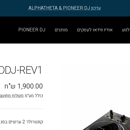
עדכון ALPHATHETA & PIONEER DJ
לנוע
אודיו ווידאו לעסקים
מותגים
PIONEER DJ
DDJ-REV1
מחיר
1,900.00 ש"ח
בהנחה
כולל מע"מ
משלוח מחושב
קונטרולר 2 ערוצים בסגנון באטל לתוכנת Serato DJ Lite