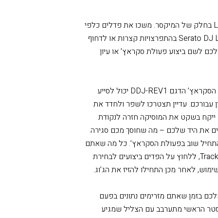
 טוב יותר עבור פעולת הסקראץ’.. הג’וגים על
DDJ-REV1 בגודל זהה לאלה שבדגם DDJ-SR2 קונטרולר פופולארי המדורג גבוה יותר במגוון
Lever FX: הוסיפו מרקם נוסף למוסיקה בעזרת Lever FX בחלק של המיקסר. משכו את פדלים כלפי
מטה והחזיקו אותן על מנת להפעיל את האפקטים ב-Serato DJ Lite בהתפרצויות קצרות או לדחוף
כם לשם ביצוע פעולת סקראץ’ או עיון
Tracking Scratch: השיגו יד מסייעת ותומכת עם פעולת הסקראץ’ הדגם DDJ-REV1 יכול לסייע
 עבורכם. עדיין תצטרכו לשפר ולחדד את
ם ייקח בשקט את המוסיקה חזרה לנקודת
מים את היד שלכם – מה שחוסך מכם סגירה
התחיל שוב בפעולת הסקראץ’. כל מה שאתם
צריכים לעשות הוא לבחור את מצב הפדים Tracking Scratch, ללחוץ על הפדים ביצועים לבחירת