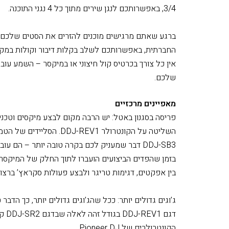
Crossfader Cut שברצונכם להשתמש ובאמצעות
באופן מידי את הדגימות המועדפות או את רצועות השיר
3/4, באפשרותכם לנגן שירים מתוך כל 4 נגני התוכנה.
ברגע שאתם מרגישים מוכנים להזרים את הסטים שלכם
החברתית, באפשרותכם לשלב בקלות דיבור וקולות במקר
אין כל צורך בכרטיס קול חיצוני או במיקסר – השמע עוב
שלכם.
מאפיינים מרכזיים
פריסה בסגנון באטל: יש הרבה מקום לבצע מיקסים וטכנ
DDJ-SB3 דבר שמעניק לכם בקרה טובה יותר – הם
בזמן שהפדים הביצועים הועברו לתוך החלק של המיקסר
בין אפקטים, דגימות טריגר ולבצע פעולות סקראץ’ ברצו