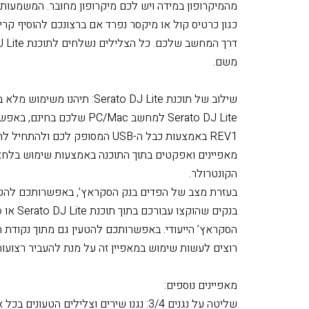
Mixed microphone audio : הוסיפו ב
הראשונה לתוך קונטרולר ברמה הזאת, הסאונד של המא
מהמיקרופון במידה ויש לכם מיקרופון מחובר. המשמעות ל
כגון כרטיס קול או מיקסר נפרד אם ברצונכם להוסיף קר
משם.
שילוב של תוכנת Serato DJ Lite
REV1 באמצעות כבל ה-USB המסופק ל
מאפיינים ואפקטים בתוך התוכנה באמצעות שימוש בלחצנ
הקונטרולר.
הסקראץ’ הייעודי. באפשרותכם להטעין גם מתוך נקודת 
רוצים לעשות שימוש במאפיין זה על מנת להעביר רצועו