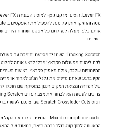
ג’וגים גדולים יותר: ככל שהג’וגים גדולים יותר, כך הדבר
דגם 
הקונטרולרים של Pioneer DJ.
אותם כלפי מעלה לנעילתם על אפקט ושחרור הידיים של
בשירים.
לכם ליהנות מפעולות סקראץ’ מבלי לבצע אותה לחלוטין
המיומנויות שלכם, אולם מאפיין סקראץ’ רצועות השירי
הקיו ברגע שאתם מזיזים את גלגל הג’וג לאחור או מרי
של המדהה ומציאת המקום הנכון במוסיקה שם תוכלו ל
דפוס Scratch Crossfader Cuts שברצונכם לעשות בו שימוש, לאחר מכן התחילו להזיז את הג’וג.