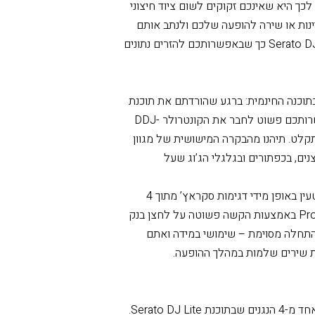
קלות את הקול שלכם בזמן שאתם מזרימים נתונים בפעם
סטר הראשי מתערבב עם הצליל שמגיע
כך היא שאינכם זקוקים לשום ציוד חיצוני
יינות או שירה להופעה שלכם ולנתב אותם
דרך המחשב שלכם. כל הצלילים נשלחים לתוכנת Serato DJ Lite כך שבאפשרותכם להזרים נתונים
: תיהנו משימוש מלא בתוכנה החינמית: ברגע שהורדתם את תוכנת
Serato DJ Lite למחשב PC/Mac שלכם בחינם, באפשרותכם פשוט לחבר את הקונטרולר DDJ-
כם ולהתחיל לתקלט. תיהנו מהבקרה המישושית של מגוון
ים, בכפתורים ובגלגלי הג’וג שעל
בעזרת מצב של הפדים בנק הסקראץ’, באפשרותכם להטעין באופן מידי דגימות סקראץ’ מתוך 4
בנקים שהוקצו עבורכם בתוך תוכנת Serato DJ Lite או Pro באמצעות הקשה פשוטה על לחצן בנק
התחלה מסוימת – שימושי במידה ואתם
ת שירים שלמות במהלך ההופעה.