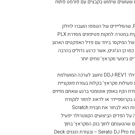
סדרת הקונטרולרים DDJ-REV הכוללת פריסת כפתורים זהה למיקסר מסדרת DJM-S ופטיפונים
קליטנים שעושים שימוש בקבצים עם פורמט פתוח
זו הפעם הראשונה בתחום הקונטרולרים של Pioneer DJ, שהסליידים של הטמפו הועברו לחלק
העליון של הקונטרולר והג’וגים סובבו גם הם בצורה אופקית במטרה לחקות פטיפונים מסדרת PLX
ק של המיקסר ביחד עם פדל האפקטים האהוב
המוכר, בדיוק היכן שממוקם בסדרת המיקסרים DJM-S. כמו כן הג’וגים, אשר כרגע גדולים בהרבה
 ביצועי סקראץ’ נוחים יותר.
במידה ואתם חושבים על כניסה לעולם הסקראץ, הקונטרולר DDJ-REV1 נחשב לערכה המושלמת
 תוכלו להפיק ולבצע פעולות סקראץ’ בקלות בעזרת פונקציית
 השיר לנקודת הקיו באופן אוטומטי ברגע שאתם מזיזים
 בקרוספיידר או לדאוג לחזור לנקודת
ההתחלה של פעולת הסקראץ’ שלכם. כל שעליכם לעשות הוא לבחור את תבנית Scratch