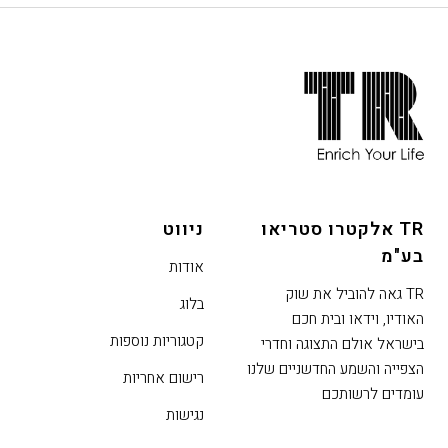
חתית
אתר,
אפשרותך
לחוץ
נטר
די
TR אלקטרו סטריאו
ניווט
דלג
בע"מ
אזור
אודות
בא
TR גאה להוביל את שוק
בלוג
האודיו, וידאו ובית חכם
קטגוריות נוספות
בישראל אולם התצוגה וחדרי
הצפייה והשמע החדשניים שלנו
רישום אחריות
עומדים לרשותכם
נגישות