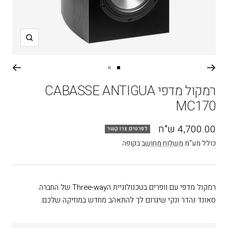
תקריב
עבור
עבור
שקופית
שקופית
רמקול מדפי CABASSE ANTIGUA
2
1
MC170
מחיר
4,700.00 ש"ח
לפרטים צרו קשר
בהנחה
כולל מע"מ
משלוח מחושב
בקופה
רמקול מדפי עם וופרים בטכנולוגיית הThree-way של החברה.
סאונד נהדר ונקי שיגרום לך להתאהב מחדש במוזיקה שלכם.