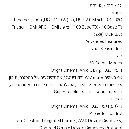
3 מ' 6,4 מ'( 100 inch screen
Projection Lens F Number
2 3
טווח צריבה
22,5 מ"מ 46,7 מ"מ
ממונע
(‎100 Base-TX / 10 Base-T), יציאת Trigger, HDMI ARC, HDMI
‏(HDCP 2.3)‎ (2x)
Advanced Features
Kensington-הגנה
לא
2D Colour Modes
דינמי, טבעי, קולנוע, Bright Cinema, Vivid
4K משופר, A/V mute, זום דיגיטלי, אינטרפולציה של המסגרת, תיקון
של עיוות טרפז אופקי ואנכי, הפעלה/כיבוי מיידי, זיכרון מיקום עדשה,
חיי מקור אור ארוכים, Super resolution
מצבי צבע