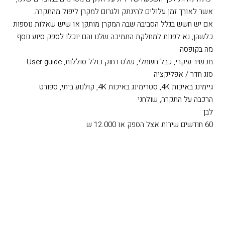
שמנוני כבד או במקומות שבהם קיים נידוף של שמנים או חומרים
כימיים, מקומות שבהם נעשה שימוש רב בעשן או בבועות לעל במות או
בהופעות או מקומות שבהם קיימת בעירה תכופה של שמנים ארומטיים,
יכולה להיות לכך השפעה שלילית על חלקים מסוימים במוצרים שלנו,
אשר לאורך זמן עלולים להינתק ולגרום למקרן ליפול מהתקרה.
אם יש חשש בגלל הסביבה שבה המקרן מותקן או שיש שאלות נוספות
כלשהן, נא לפנות למחלקת התמיכה שלנו והם יוכלו לספק סיוע נוסף.
מה בקופסה
מכשיר עיקרי, כבל חשמלי, שלט רחוק כולל סוללות, User guide
סוג חדר / אפליקציה
גיימינג באיכות 4K, סטרימינג באיכות 4K, קולנוע ביתי, ספורט
הרכבה על התקרה, שולחני
לבן
60 חודשים שירות אצל הספק או 12.000 ש