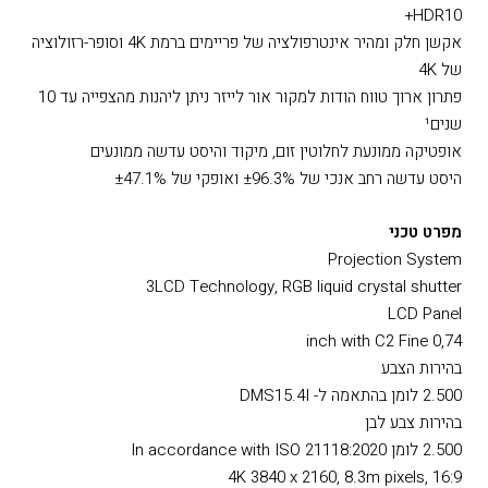
תכונות עיקריות
תכונות עיקריות
תצוגה מרשימה וחדה רזולוציית 4K (8.3 מיליון פיקסלים) ותמיכת
HDR10+
אקשן חלק ומהיר אינטרפולציה של פריימים ברמת 4K וסופר-רזולוציה
של 4K
פתרון ארוך טווח הודות למקור אור לייזר ניתן ליהנות מהצפייה עד 10
שנים¹
אופטיקה ממונעת לחלוטין זום, מיקוד והיסט עדשה ממונעים
היסט עדשה רחב אנכי של ±96.3% ואופקי של ±47.1%
מפרט טכני
Projection System
3LCD Technology, RGB liquid crystal shutter
LCD Panel
0,74 inch with C2 Fine
בהירות הצבע
2.500 לומן בהתאמה ל- DMS15.4I