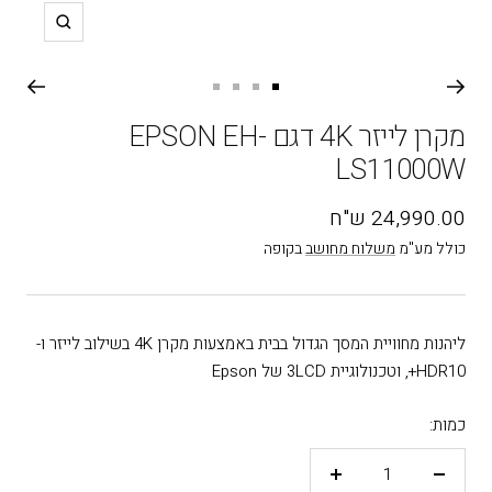
תקריב
עבור
עבור
עבור
עבור
שקופית
שקופית
שקופית
שקופית
מקרן לייזר 4K דגם EPSON EH-
4
3
2
1
LS11000W
מחיר
24,990.00 ש"ח
בהנחה
כולל מע"מ
משלוח מחושב
בקופה
ליהנות מחוויית המסך הגדול בבית באמצעות מקרן 4K בשילוב לייזר ו-
HDR10+, וטכנולוגיית 3LCD של Epson
כמות:
פחות
יותר