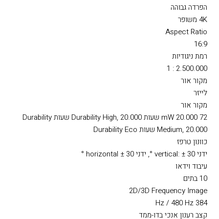
בהירות צבע לבן
2.500 לומן In accordance with ISO 21118:2020
4K 3840 x 2160, 8.3m pixels, 16:9
הפרדה גבוהה
4K משופר
Aspect Ratio
16:9
רמת ניגודיות
2.500.000 : 1
מקור אור
לייזר
מקור אור
72 mW 20.000 שעות Durability High, 20.000 שעות Durability
Medium, 20.000 שעות Durability Eco
כוונון טרפז
ידני vertical: ± 30 °, ידני horizontal ± 30 °
עיבוד וידאו