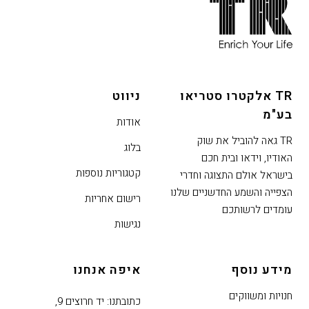
חתית
אתר,
אפשרותך
לחוץ
נטר
די
TR אלקטרו סטריאו
ניווט
דלג
בע"מ
אזור
אודות
בא
TR גאה להוביל את שוק
בלוג
האודיו, וידאו ובית חכם
קטגוריות נוספות
בישראל אולם התצוגה וחדרי
הצפייה והשמע החדשניים שלנו
רישום אחריות
עומדים לרשותכם
נגישות