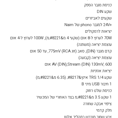
חיבור RCA, התנגדות כניסה 47k במקביל ל-470pF, התאמה למחסניות
5mV
עוצמת כניסה
רגישות 130mV, התנגדות כניסה 47k, התאמה ל-2V
כניסת מגבר הספק
שקע DIN
שקעים לאביזרים
+24V למגבר phono של Naim
יציאות לרמקולים
70W לערוץ ל-8 אום (שקעי 4 מ&#8221;מ), 100W לערוץ ל-4 אום
עוצמת יציאה (משתנה)
קדם מגבר (DIN), סאב (זוג RCA) 775mV, עד 50 אום
עוצמת יציאה (קבועה)
AV (DIN),Stream (DIN) 130mV, 600 אום
יציאת אוזניות
שקע TRS 1/4 אינץ&#8217; (6.35 מ&#8221;מ)
1 חיבור USB מיני B
כניסת שלט רחוק