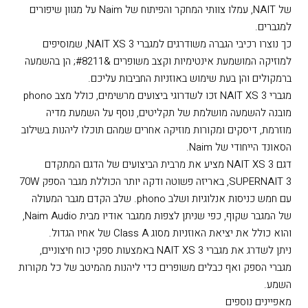
מידע כללי
בשש השנים שחלפו מאז השקתם של המגברים המשולבים האחרונים
של NAIT, עמלו צוותי המחקר והפיתוח של Naim על מגוון שיפורים
למגברים.
כך נוצרו רכיבי הגברה משודרגים למגברי NAIT XS 3, שמוסיפים
למוזיקה המושמעת אינטימיות וקצב משופרים &#8211; הן בהשמעה
ברמקולים והן בעת שימוש באוזניות החביבות עליכם.
מגברי NAIT XS 3 זכו לשדרוגי ביצועים מרשימים, כולל מצב phono
מובנה להשמעה מושלמת של תקליטים, נוסף על השמעת מדיה
מוזרמת, דיסקים ומקורות מוזיקה אחרים שמהם תוכלו ליהנות בשילוב
הסאונד הייחודי של Naim.
דגם NAIT XS 3 מציע את מרבית הביצועים של הדגם המתקדם
SUPERNAIT 3, באריזה פשוטה ודקה יותר הכוללת מגבר הספק 70W
עם חמש כניסות אנלוגיות ושלב phono. שלב הקדם מגבר המעולה
של המגבר שקוף, כפי שניתן לצפות ממגבר אודיו מבית Naim Audio,
והוא כולל את יציאת האוזניות מסוג Class A של אחיו הגדול.
ניתן לשדרג את מגברי NAIT XS 3 באמצעות ספקי כוח חיצוניים,