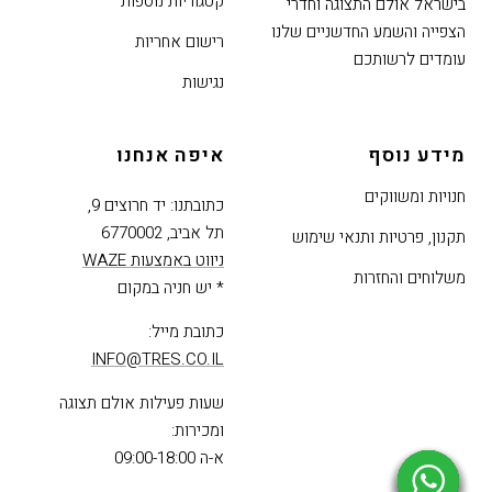
בע"מ
אזור
אודות
בא
TR גאה להוביל את שוק
בלוג
האודיו, וידאו ובית חכם
קטגוריות נוספות
בישראל אולם התצוגה וחדרי
הצפייה והשמע החדשניים שלנו
רישום אחריות
עומדים לרשותכם
נגישות
מידע נוסף
איפה אנחנו
חנויות ומשווקים
כתובתנו: יד חרוצים 9,
תל אביב, 6770002
תקנון, פרטיות ותנאי שימוש
ניווט באמצעות WAZE
משלוחים והחזרות
* יש חניה במקום
כתובת מייל:
INFO@TRES.CO.IL