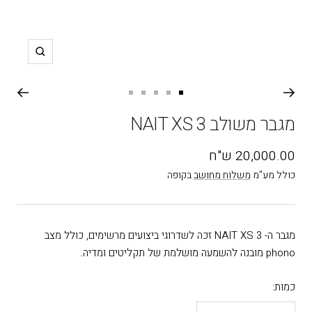
תקריב
עבור
עבור
עבור
עבור
עבור
שקופית
שקופית
שקופית
שקופית
שקופית
מגבר משולב NAIT XS 3
5
4
3
2
1
מחיר
20,000.00 ש"ח
בהנחה
כולל מע"מ
משלוח מחושב
בקופה
מגבר ה- NAIT XS 3 זכה לשדרוגי ביצועים מרשימים, כולל מצב
phono מובנה להשמעה מושלמת של תקליטים ומדיה.
כמות: