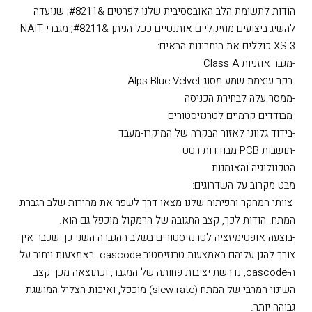
מגברי הספק ואף כבלים משופרים כדי ליהנות מהמיטב של כל מקורות
השמע.
מאפיינים נוספים
הודות לתשומת הלב האובססיבית שלנו לפרטים &#8211; שנועדה
להשיג ביצועים מוזיקליים אותנטיים ככל הניתן &#8211; מגברי NAIT
XS 3 כוללים את היתרונות הבאים:
-מגבר אוזניות Class A
-בקר עוצמת שמע מסוג Alps Blue Velvet
-ממסר עלה לבחירת הכניסה
-מבודדים קרמיים לטרנזיסטורים
-בידוד גלווני לאזור הבקרה של המיקרו-מעבד
-תושבות PCB מבודדות רטט
הטכנולוגיה והאומנות
מבט מקרוב על השדרוגים:
-צוותי המחקר והפיתוח שלנו מצאו דרך לשפר את מהירות שלב הגברת
המתח. הודות לכך, קצב התגובה של הרמקול מוכפל גם הוא.
-בוצעה אופטימיזציה לטרנזיסטורים בשלב ההגברה השני כך שכבר אין