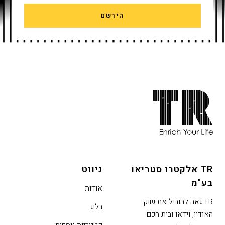
המייל שלך
הירשם
חתית
אתר,
אפשרותך
לחוץ
נטר
די
TR אלקטרו סטריאו
ניווט
דלג