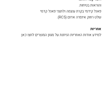
פריטים כלולים באריזה
שלט רחוק NARCOM-5.
כבל חיבור לחשמל.
חיבור Link Plug.
והוראות בטיחות.
פאנל קידמי בקרת עוצמה ולחצני פאנל קדמי
שלט רחוק אינפרה אדום (RC5).
אחריות
למידע אודות האחריות הניתנת על מגוון המוצרים לחצו כאן