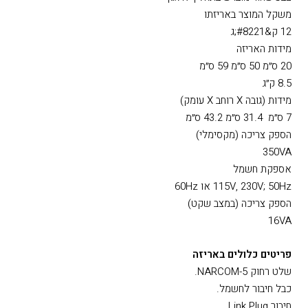
1 שקע 3.5 מ&#8221;מ בצד האחורי של המכשיר
ציפוי אבקה שחורה
חלק קדמי
צבע שחור מוברש בתהליך אלגון
משקל המוצר באריזתו
12 ק&#8221;ג
מידות האריזה
20 ס״מ 50 ס״מ 59 ס״מ
8.5 ק״ג
מידות (גובה X רוחב X עומק)
7 ס״מ 31.4 ס״מ 43.2 ס״מ
הספק צריכה (מקסימלי)
350VA
אספקת חשמל
115V, 230V; 50Hz או 60Hz
הספק צריכה (במצב שקט)
16VA