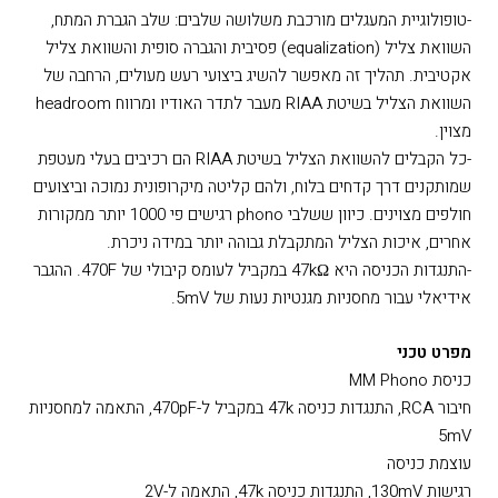
צורך להגן עליהם באמצעות טרנזיסטור cascode. באמצעות ויתור על
ה-cascode, נדרשת יציבות פחותה של המגבר, וכתוצאה מכך קצב
השינוי המרבי של המתח (slew rate) מוכפל, ואיכות הצליל המושגת
גבוהה יותר.
-טופולוגיית המעגלים מורכבת משלושה שלבים: שלב הגברת המתח,
השוואת צליל (equalization) פסיבית והגברה סופית והשוואת צליל
אקטיבית. תהליך זה מאפשר להשיג ביצועי רעש מעולים, הרחבה של
השוואת הצליל בשיטת RIAA מעבר לתדר האודיו ומרווח headroom
מצוין.
-כל הקבלים להשוואת הצליל בשיטת RIAA הם רכיבים בעלי מעטפת
שמותקנים דרך קדחים בלוח, ולהם קליטה מיקרופונית נמוכה וביצועים
חולפים מצוינים. כיוון ששלבי phono רגישים פי 1000 יותר ממקורות
אחרים, איכות הצליל המתקבלת גבוהה יותר במידה ניכרת.
-התנגדות הכניסה היא 47kΩ במקביל לעומס קיבולי של 470F. ההגבר
אידיאלי עבור מחסניות מגנטיות נעות של 5mV.
מפרט טכני
כניסת MM Phono