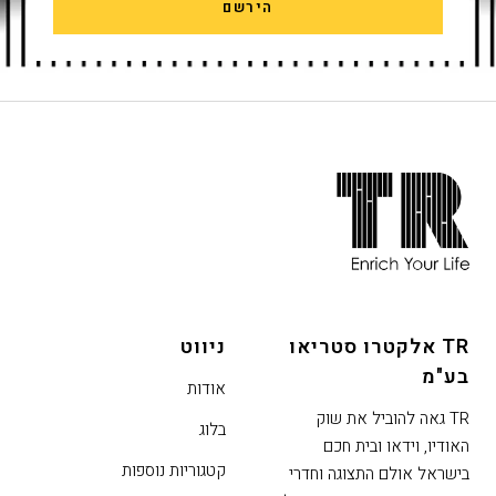
הירשם
חתית
אתר,
אפשרותך
לחוץ
נטר
די
TR אלקטרו סטריאו
ניווט
דלג
בע"מ
אזור
אודות
בא
TR גאה להוביל את שוק
בלוג
האודיו, וידאו ובית חכם
קטגוריות נוספות
בישראל אולם התצוגה וחדרי