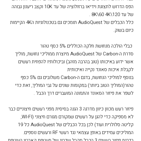
הפס הדרוש לתצוגת וידיאו ברזולוציה של עד 10K וקצב ריענון גבוהה
של עד 8K\60 4K\120 .
כלל הכבלים של AudioQuest תומכים גם בטכנולוגיות ה4K הקיימות
כיום בשוק.
כבלי הולכה מנחושת חלקה הכוללים 5% כסף טהור
סדרת ה-Carbon של AudioQuest מיוצרת ממוליכי נחושת, מוליך
אשר ידוע באיכותו (טוב בהרבה מזהב) וביכולותיו להפחית רעשים
לקבלת איכות סאונד נקייה ואיכותית
בנוסף למוליכי הנחושת, בדגם ה-Carbon משלובים גם 5% כסף
טהור(המוליך הטוב ביותר) במקומות שונים על גבי המוליך, זאת כדי
לשפר את פיזור הסאונד והתמונה המועברים דרך הכבל .
פיזור רעש מכוון כיוון מדרגה 3 הגנה בסיסית מפני רעשים חיצוניים כבר
לא מספיקה כדי להגן על רעשים שמקורם מגורם חיצוני (WI-FI,
קליטה סלולרית ועוד) לכן בכל הכבלים של AudioQuest כל 19
המוליכים עמידים באופן עצמאי נגד רעשי RF ורעשים נוספים.
בדרגת פיזור רעשים 3 הכבל מקבל שדרוג של מעטפת קארבון העוטפת