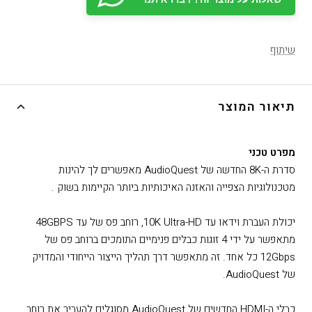
שיתוף
תיאור המוצר
מפרט טכני
סדרת ה-8K החדשה של AudioQuest מאפשרים לך להינות
מטכנולוגיות הצפייה והאזנה האיכותיות ביותר הקיימות בשוק .
יכולת העברת וידאו עד 10K Ultra-HD, רוחב פס של עד 48GBPS
מתאפשר על ידי 4 זוגות כבלים פנימיים התומכים ברוחב פס של
12Gbps כל אחד. זה מתאפשר דרך תהליך הייצור הייחודי והמדויק
של AudioQuest.
כבלי ה-HDMI החדשים של AudioQuest מסוגלים להעביר את רוחב