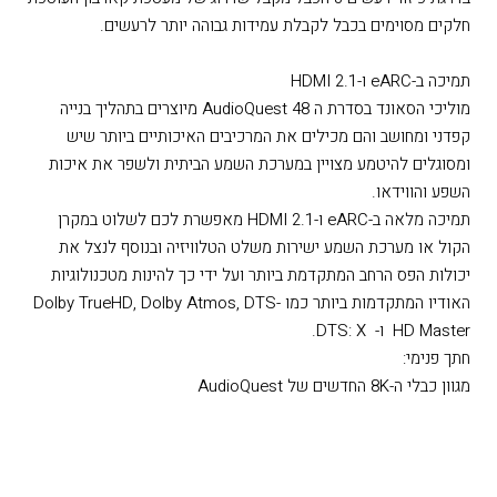
חלקים מסוימים בכבל לקבלת עמידות גבוהה יותר לרעשים.
תמיכה ב-eARC ו-HDMI 2.1
מוליכי הסאונד בסדרת ה AudioQuest 48 מיוצרים בתהליך בנייה
קפדני ומחושב והם מכילים את המרכיבים האיכותיים ביותר שיש
ומסוגלים להיטמע מצויין במערכת השמע הביתית ולשפר את איכות
השפע והווידאו.
תמיכה מלאה ב-eARC ו-HDMI 2.1 מאפשרת לכם לשלוט במקרן
הקול או מערכת השמע ישירות משלט הטלוויזיה ובנוסף לנצל את
יכולות הפס הרחב המתקדמת ביותר ועל ידי כך להינות מטכנולוגיות
האודיו המתקדמות ביותר כמו Dolby TrueHD, Dolby Atmos, DTS-
HD Master ו- DTS: X.
חתך פנימי:
מגוון כבלי ה-8K החדשים של AudioQuest