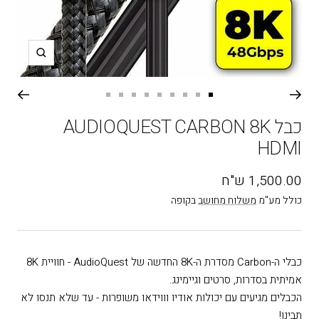
תקריב
עבור
עבור
עבור
עבור
עבור
עבור
עבור
עבור
עבור
שקופית
שקופית
שקופית
שקופית
שקופית
שקופית
שקופית
שקופית
שקופית
כבל AUDIOQUEST CARBON 8K
9
8
7
6
5
4
3
2
1
HDMI
מחיר
1,500.00 ש"ח
בהנחה
כולל מע"מ
משלוח מחושב
בקופה
כבלי ה-Carbon מסדרת ה-8K החדשה של AudioQuest - חוויית 8K
אמיתית בסדרות, סרטים וגיימינג.
הכבלים מגיעים עם יכולות אודיו וווידאו משופרות - עד שלא תנסו לא
תבינו!