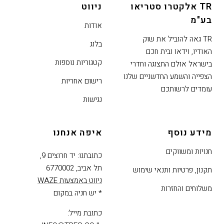
TR אלקטרו סטריאו
ניווט
דלג
בע"מ
אזור
אודות
בא
TR גאה להוביל את שוק
בלוג
האודיו, וידאו ובית חכם
קטגוריות נוספות
בישראל אולם התצוגה וחדרי
הצפייה והשמע החדשניים שלנו
רישום אחריות
עומדים לרשותכם
נגישות
מידע נוסף
איפה אנחנו
חנויות ומשווקים
כתובתנו: יד חרוצים 9,
תל אביב, 6770002
תקנון, פרטיות ותנאי שימוש
ניווט באמצעות WAZE
משלוחים והחזרות
* יש חניה במקום
כתובת מייל: