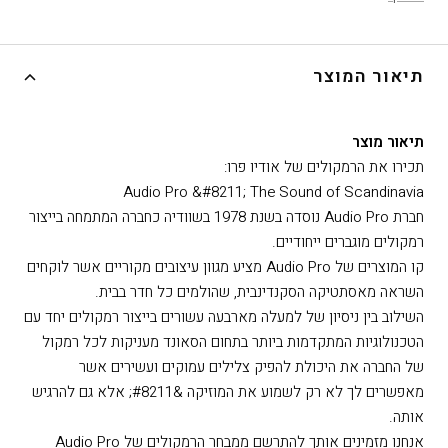
תיאור המוצר
תיאור מוצר
תכירו את הרמקולים של אודיו פרו:
Audio Pro &#8211; The Sound of Scandinavia
חברת Audio Pro נוסדה בשנת 1978 בשוודיה כחברה המתמחה בייצור
רמקולים מוגברים ייחודיים.
קו המוצרים של Audio Pro מציע מגוון עיצובים מקוריים אשר לוקחים
השראה מאסתטיקה הסקנדינבית, שהולמים כל חדר בבית.
השילוב בין ניסיון של למעלה מארבעה עשורים בייצור רמקולים יחד עם
הטכנולוגיות המתקדמות ביותר בתחום הסאונד מעניקות לכל רמקול
של החברה את היכולת להפיק צלילים עמוקים ועשירים אשר
מאפשרים לך לא רק לשמוע את המוזיקה &#8211; אלא גם להרגיש
אותה.
אנחנו מזמינים אותך להתרשם ממבחר הרמקולים של Audio Pro