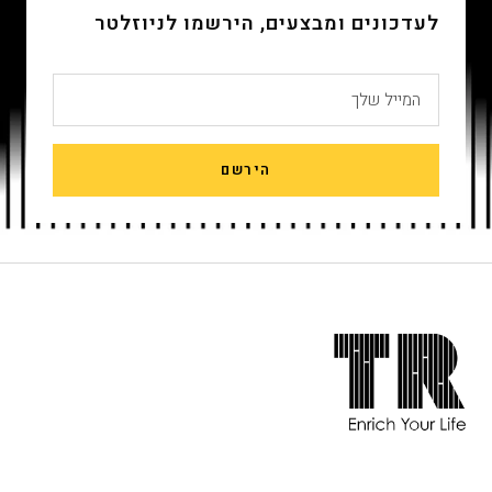
לעדכונים ומבצעים, הירשמו לניוזלטר
המייל שלך
הירשם
חתית
אתר,
אפשרותך
לחוץ
נטר
די