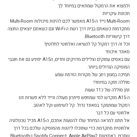
ולמצוא את הרמקול שמתאים במיוחד לך.
תכונות עיקריות:
Multi-Room נייד ה-A15 מאפשר לכם להינות מיכולות Multi-Room
מתקדמות כשאתם בבית דרך רשת ה-Wi-Fi וגם כשאתם יוצאים החוצה
דרך קישוריות Bluetooth.
וכל זה דרך רמקול קל לנשיאה ואלחוטי לחלוטין!
סאונד איכותי
עם באסים עמוקים וצלילים מדויקים וחדים, הA15 יפתיע גם את חובבי
המוסיקה הגדולים ביותר.
תמיכה במגוון רחב של מקורות הזרמת שמע
סוללה חזקה במיוחד!
זמן סוללה של כ11 שעות.
ה-A15 מוקדש למי שמחפש פיתרון מעולה ונייד ללא פשרות זהו
רמקול שמתמקד בסאונד גדול. קל לשימוש וקל לאהוב.
אלחוטי עם כל דבר
אל תתנו למראה המיוחד שלו להטעות אתכם, ה-A15 מכיל טכנולוגיה
אלחוטית מתקדמת כדי שתוכלו ליהנות מהמוסיקה שלכם בכל דרך
שתרצו, באמצעות Spotify Connect, Apple AirPlay2 ו-Bluetooth,