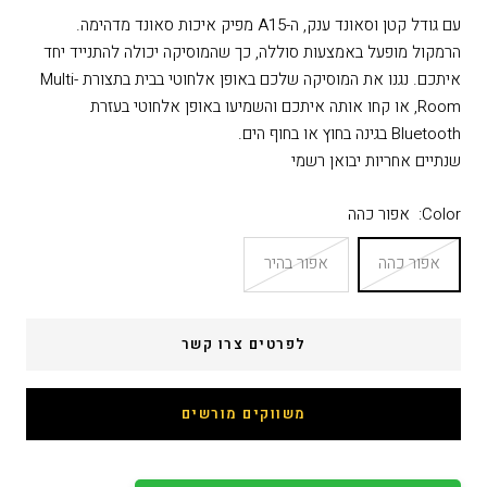
עם גודל קטן וסאונד ענק, ה-A15 מפיק איכות סאונד מדהימה.
הרמקול מופעל באמצעות סוללה, כך שהמוסיקה יכולה להתנייד יחד
איתכם. נגנו את המוסיקה שלכם באופן אלחוטי בבית בתצורת Multi-
Room, או קחו אותה איתכם והשמיעו באופן אלחוטי בעזרת
Bluetooth בגינה בחוץ או בחוף הים.
שנתיים אחריות יבואן רשמי
Color:
אפור כהה
אפור כהה
אפור בהיר
לפרטים צרו קשר
משווקים מורשים