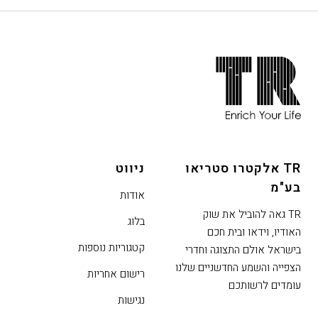
הירשם
חתית
אתר,
אפשרותך
לחוץ
נטר
די
TR אלקטרו סטריאו
ניווט
דלג
בע"מ
אזור
אודות
בא
TR גאה להוביל את שוק
בלוג
האודיו, וידאו ובית חכם
קטגוריות נוספות
בישראל אולם התצוגה וחדרי