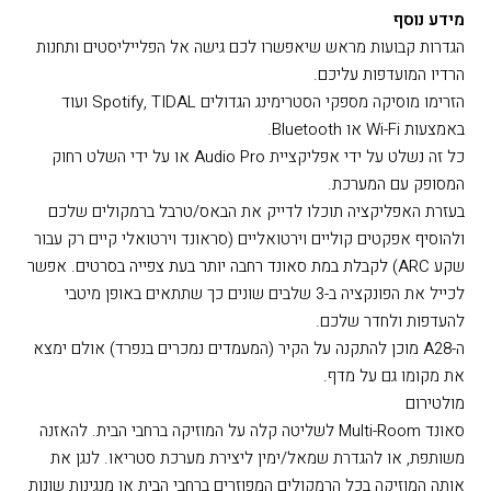
אחריות
למידע אודות האחריות הניתנת על מגוון המוצרים לחצו כאן
מידע נוסף
הגדרות קבועות מראש שיאפשרו לכם גישה אל הפלייליסטים ותחנות
הרדיו המועדפות עליכם.
הזרימו מוסיקה מספקי הסטרימינג הגדולים Spotify, TIDAL ועוד
באמצעות Wi-Fi או Bluetooth.
כל זה נשלט על ידי אפליקציית Audio Pro או על ידי השלט רחוק
המסופק עם המערכת.
בעזרת האפליקציה תוכלו לדייק את הבאס/טרבל ברמקולים שלכם
ולהוסיף אפקטים קוליים וירטואליים (סראונד וירטואלי קיים רק עבור
שקע ARC) לקבלת במת סאונד רחבה יותר בעת צפייה בסרטים. אפשר
לכייל את הפונקציה ב-3 שלבים שונים כך שתתאים באופן מיטבי
להעדפות ולחדר שלכם.
ה-A28 מוכן להתקנה על הקיר (המעמדים נמכרים בנפרד) אולם ימצא
את מקומו גם על מדף.