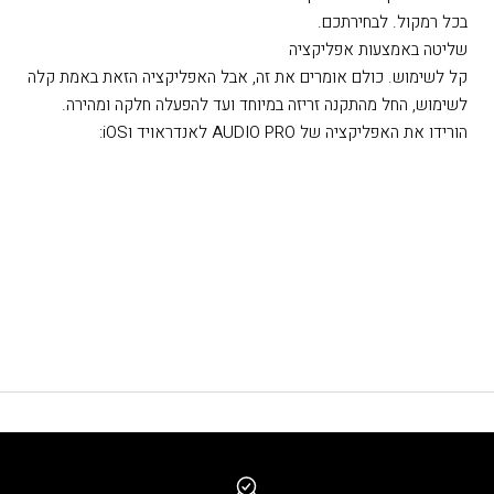
מולטירום
סאונד Multi-Room לשליטה קלה על המוזיקה ברחבי הבית. להאזנה
משותפת, או להגדרת שמאל/ימין ליצירת מערכת סטריאו. לנגן את
אותה המוזיקה בכל הרמקולים המפוזרים ברחבי הבית או מנגינות שונות
בכל רמקול. לבחירתכם.
שליטה באמצעות אפליקציה
קל לשימוש. כולם אומרים את זה, אבל האפליקציה הזאת באמת קלה
לשימוש, החל מהתקנה זריזה במיוחד ועד להפעלה חלקה ומהירה.
הורידו את האפליקציה של AUDIO PRO לאנדראויד וiOS: