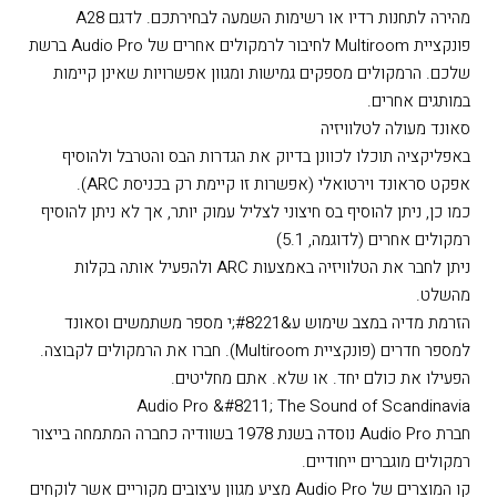
של מקורות דיגיטליים דרך כניסה אופטית ומקורות אנלוגיים דרך
כניסת RCA. את המערכת כולה ניתן להפעיל דרך אפליקציית Audio
Pro או באמצעות השלט המצורף, וכן ניתן לשמור 5 הגדרות לגישה
מהירה לתחנות רדיו או רשימות השמעה לבחירתכם. לדגם A28
פונקציית Multiroom לחיבור לרמקולים אחרים של Audio Pro ברשת
שלכם. הרמקולים מספקים גמישות ומגוון אפשרויות שאינן קיימות
במותגים אחרים.
סאונד מעולה לטלוויזיה
באפליקציה תוכלו לכוונן בדיוק את הגדרות הבס והטרבל ולהוסיף
אפקט סראונד וירטואלי (אפשרות זו קיימת רק בכניסת ARC).
כמו כן, ניתן להוסיף בס חיצוני לצליל עמוק יותר, אך לא ניתן להוסיף
רמקולים אחרים (לדוגמה, 5.1)
ניתן לחבר את הטלוויזיה באמצעות ARC ולהפעיל אותה בקלות
מהשלט.
הזרמת מדיה במצב שימוש ע&#8221;י מספר משתמשים וסאונד
למספר חדרים (פונקציית Multiroom). חברו את הרמקולים לקבוצה.
הפעילו את כולם יחד. או שלא. אתם מחליטים.