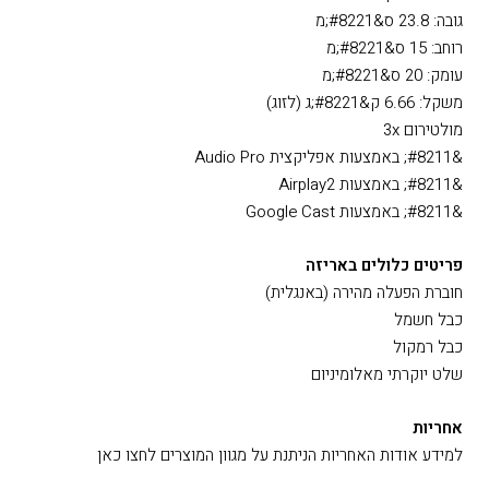
TOSLink אופטי דיגיטלי (רק PCM)
ARC/TV (רק PCM)
יציאת סאבוופר RCA
מידות ומשקל
גובה: 23.8 ס&#8221;מ
רוחב: 15 ס&#8221;מ
עומק: 20 ס&#8221;מ
משקל: 6.66 ק&#8221;ג (לזוג)
מולטירום 3x
&#8211; באמצעות אפליקצית Audio Pro
&#8211; באמצעות Airplay2
&#8211; באמצעות Google Cast
פריטים כלולים באריזה
חוברת הפעלה מהירה (באנגלית)
כבל חשמל
כבל רמקול
שלט יוקרתי מאלומיניום