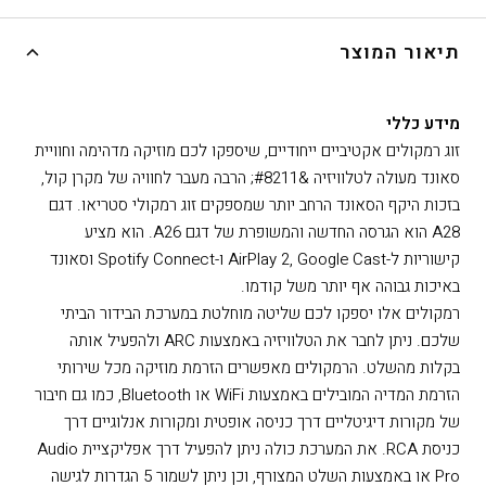
שיתוף
תיאור המוצר
מידע כללי
זוג רמקולים אקטיביים ייחודיים, שיספקו לכם מוזיקה מדהימה וחוויית
סאונד מעולה לטלוויזיה &#8211; הרבה מעבר לחוויה של מקרן קול,
בזכות היקף הסאונד הרחב יותר שמספקים זוג רמקולי סטריאו. דגם
A28 הוא הגרסה החדשה והמשופרת של דגם A26. הוא מציע
קישוריות ל-AirPlay 2, Google Cast ו-Spotify Connect וסאונד
באיכות גבוהה אף יותר משל קודמו.
רמקולים אלו יספקו לכם שליטה מוחלטת במערכת הבידור הביתי
שלכם. ניתן לחבר את הטלוויזיה באמצעות ARC ולהפעיל אותה
בקלות מהשלט. הרמקולים מאפשרים הזרמת מוזיקה מכל שירותי
הזרמת המדיה המובילים באמצעות WiFi או Bluetooth, כמו גם חיבור