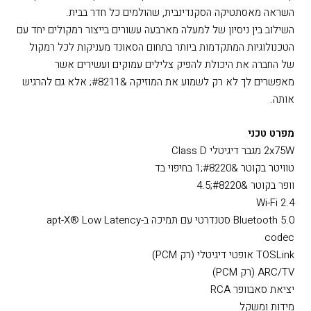
Audio Pro &#8211; The Sound of Scandinavia
חברת Audio Pro נוסדה בשנת 1978 בשוודיה כחברה המתמחה בייצור
רמקולים מוגברים ייחודיים.
קו המוצרים של Audio Pro מציע מגוון עיצובים מקוריים אשר לוקחים
השראה מאסתטיקה הסקנדינבית, שהולמים כל חדר בבית.
השילוב בין ניסיון של למעלה מארבעה עשורים בייצור רמקולים יחד עם
הטכנולוגיות המתקדמות ביותר בתחום הסאונד מעניקות לכל רמקול
של החברה את היכולת להפיק צלילים עמוקים ועשירים אשר
מאפשרים לך לא רק לשמוע את המוזיקה &#8211; אלא גם להרגיש
אותה.
מפרט טכני
2x75W מגבר דיגיטלי Class D
טוויטר בקוטר &#8220;1 בחיפוי בד
וופר בקוטר &#8220;4.5
Wi-Fi 2.4
Bluetooth 5.0 סטנדרטי עם תמיכה ב-apt-X® Low Latency
codec