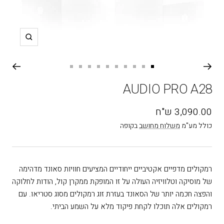
תקריב
עבור
עבור
עבור
עבור
עבור
עבור
עבור
עבור
עבור
עבור
שקופית
שקופית
שקופית
שקופית
שקופית
שקופית
שקופית
שקופית
שקופית
שקופית
AUDIO PRO A28
10
9
8
7
6
5
4
3
2
1
מחיר
3,090.00 ש"ח
בהנחה
כולל מע"מ
משלוח מחושב
בקופה
רמקולים מדפיים אקטיביים ייחודיים המציעים חוויות סאונד מדהימה
של מוסיקה וטלוויזיה העולה על זו המופקת ממקרן קול, הודות לחלוקה
והפצה חכמה יותר של הסאונד בעזרת זוג רמקולים מסוג סטריאו. עם
רמקולים אלה תוכלו לקחת פיקוד מלא על השמע הביתי.