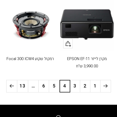
+
הוסף
לעגלה
מקרן לייזר EPSON EF-11
רמקול שקוע Focal 300 ICW4
מחיר
3,990.00 ש"ח
בהנחה
13
…
6
5
4
3
2
1