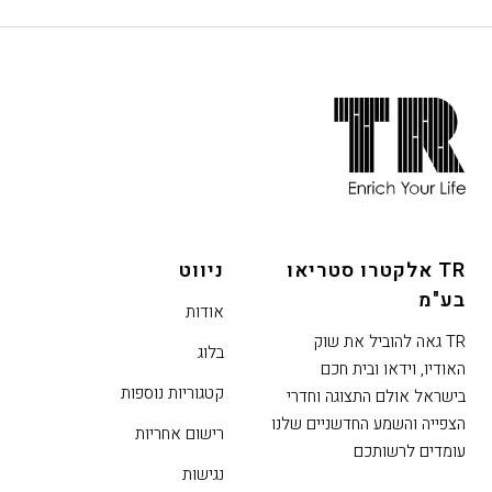
חתית
אתר,
אפשרותך
לחוץ
נטר
די
TR אלקטרו סטריאו
ניווט
דלג
בע"מ
אזור
אודות
בא
TR גאה להוביל את שוק
בלוג
האודיו, וידאו ובית חכם
קטגוריות נוספות
בישראל אולם התצוגה וחדרי
הצפייה והשמע החדשניים שלנו
רישום אחריות
עומדים לרשותכם
נגישות