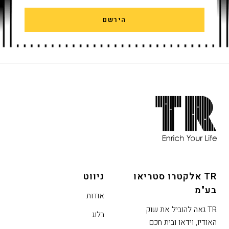
הירשם
חתית
אתר,
אפשרותך
לחוץ
נטר
די
TR אלקטרו סטריאו
ניווט
דלג
בע"מ
אזור
אודות
בא
TR גאה להוביל את שוק
בלוג
האודיו, וידאו ובית חכם