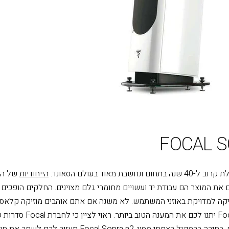
FOCAL S
הייחודיות
של המ
את המוצר הם עבודת יד ועשויים מחומרי גלם מצוינים. החלקים הופכים
יקה למדויקת באוזני המשתמש. לא משנה אם אתם אוהבים מוזיקה קלאסית
הרמקולים של Focal יתנו לכם את המענה הטוב ב
רמקולים רצפתיים. בחירה ברמקול רצפתי מסוג Focal Sopra n2 תעזו