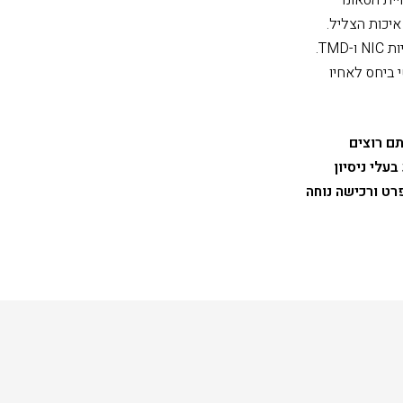
 ראשית, איכות הצליל.
Focal ייצרה דרייברים משופרים לתדרים בטווח הביניים ושילבה אותם במערכת עם טכנולוגיות NIC ו-TMD.
קול רצפתי קומפקטי ביחס לאחיו
Focal Sop, כנראה שגם אתם רוצים
 אנשי מקצוע בעלי ניסיון
רט ורכישה נוחה