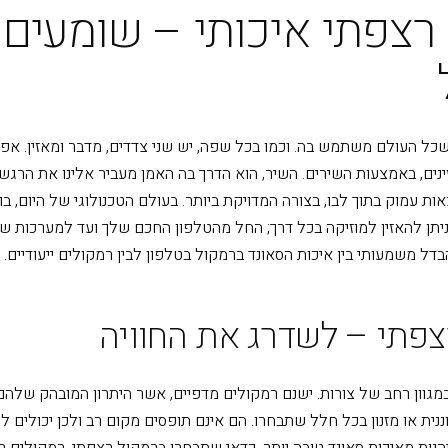
רצפתי איכותי – שומעים
כל העולם משתמש בה. וכמו בכל שפה, יש שני צדדים, מדבר ומאזין. אפ
ינים, באמצעות השירים. השיר, הוא הדרך בה האמן מעביר אלינו את הרג
ות עמוק בתוך לבו, בצורה המדויקת ביותר. בעולם הטכנולוגי של היום, ב
ניתן להאזין למוזיקה בכל דרך; החל מהטלפון החכם שלך ועד למערכות ש
דל משמעותי בין איכות הסאונד ברמקול בטלפון לבין רמקולים ייעודיים.
צפתי – לשדרג את החוויה
מגוון רחב של צורות. ישנם רמקולים מדפיים, אשר היתרון המובהק שלהם ה
ננית או מזנון בכל חלל שתבחרו. הם אינם תופסים מקום רב ולכן יכולים 
הנות מאיכות סאונד טובה יותר, כדאי שתבחרו ברמקול רצפתי. רמקולים ר