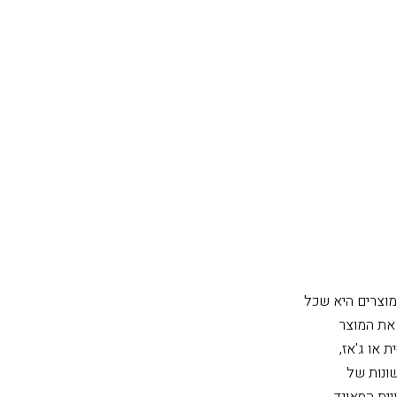
וצרים היא שכל
 את המוצר
 או ג'אז,
יותר. ראוי לציין כי לחברת Focal סדרות שונות של
ר לכם לשפר את חוויית הסאונד