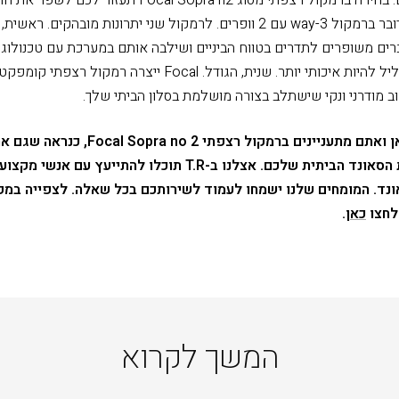
הביתית שלכם. מדובר ברמקול 3-way עם 2 וופרים. לרמקול שני יתרונות מובהקים.
שילוב זה גורם לצליל להיות איכותי יותר. שנית, הגודל. Focal ייצרה רמ
וב מודרני ונקי שישתלב בצורה מושלמת בסלון הביתי שלך.
אם הגעתם עד כאן ואתם מתעניינים ברמקול רצפתי ra no 2
לשדרג את איכות הסאונד הביתית שלכם. אצלנו ב-T.R תוכלו להתייעץ עם
נד. המומחים שלנו ישמחו לעמוד לשירותכם בכל שאלה. לצפייה במפ
 לחצו
כאן
.
המשך לקרוא