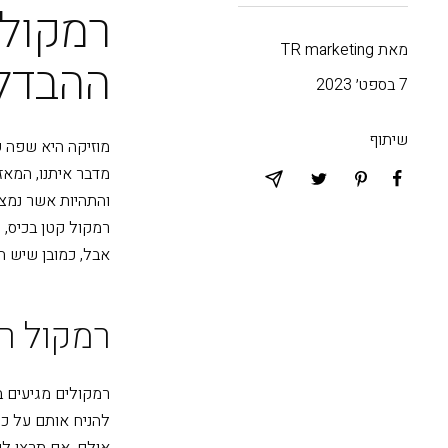
רמקול 
מאת TR marketing
ההבדל
7 בספט׳ 2023
שיתוף
מוזיקה היא שפה ש
מדבר איתנו, המאז
והתהיות אשר נמצא
רמקול קטן בכיס, 
אבל, כמובן שיש הב
רמקול ר
רמקולים מגיעים ב
להניח אותם על כו
אולם, אם תרצו לי