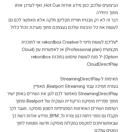
הביצועים שלכם, כגון מידע אודות Hot Cue, ואף לעדכן אותו
מתוך היחידה.
דבר זה לא רק מבטיח חוויית תקליטן חלקה אלא מאפשר לכם גם
לעשות את כל ההכנות שלכם בעצמכם מתוך מערכת הכול כלול.
*עליכם לעשות מינוי ל-rekordbox Creative או לתוכנית
מקצועית (Professional plan) או לאפשרות ענן (Cloud
Option) יל מנת לעשות שימוש בתוכנת rekordbox
CloudDirectPlay.
תאימות ל-StreamingDirectPlay
בעזרת תמיכה עבור Beatport Streaming, מאפיין
StreamingDirectPlay מאפשר לכם לנגן את השירים באופן ישיר
מתוך ספריית מוסיקת הריקודית הענקית של Beatport ומתוך
רשימות השירים האחרונות הספציפיות לסגנון מוסיקה. מעבר לכך
תקבלו גם נתוני ניתוח כגון צורת גל, BPM, ומידע אודות רשת כך
שבאפשרותכם למקסס במקלות מוסיקה חדשה ומגוונת לתוך
הסטים שלכם.