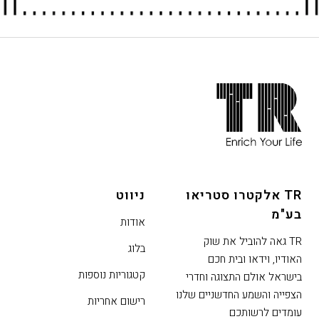
חתית
אתר,
אפשרותך
לחוץ
נטר
די
TR אלקטרו סטריאו
ניווט
דלג
בע"מ
אזור
אודות
בא
TR גאה להוביל את שוק
בלוג
האודיו, וידאו ובית חכם
קטגוריות נוספות
בישראל אולם התצוגה וחדרי
הצפייה והשמע החדשניים שלנו
רישום אחריות
עומדים לרשותכם