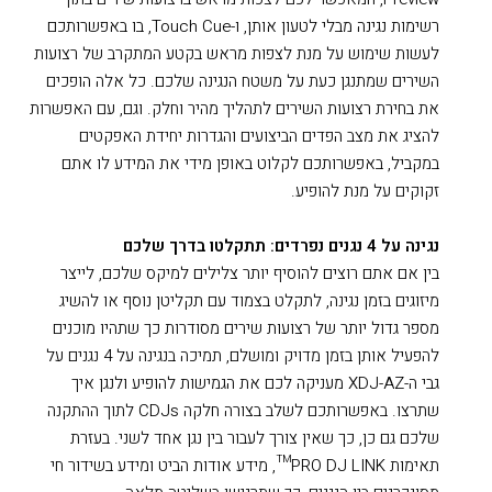
רשימות נגינה מבלי לטעון אותן, ו-Touch Cue, בו באפשרותכם
לעשות שימוש על מנת לצפות מראש בקטע המתקרב של רצועות
השירים שמתנגן כעת על משטח הנגינה שלכם. כל אלה הופכים
את בחירת רצועות השירים לתהליך מהיר וחלק. וגם, עם האפשרות
להציג את מצב הפדים הביצועים והגדרות יחידת האפקטים
במקביל, באפשרותכם לקלוט באופן מידי את המידע לו אתם
זקוקים על מנת להופיע.
נגינה על 4 נגנים נפרדים: תתקלטו בדרך שלכם
בין אם אתם רוצים להוסיף יותר צלילים למיקס שלכם, לייצר
מיזוגים בזמן נגינה, לתקלט בצמוד עם תקליטן נוסף או להשיג
מספר גדול יותר של רצועות שירים מסודרות כך שתהיו מוכנים
להפעיל אותן בזמן מדויק ומושלם, תמיכה בנגינה על 4 נגנים על
גבי ה-XDJ-AZ מעניקה לכם את הגמישות להופיע ולנגן איך
שתרצו. באפשרותכם לשלב בצורה חלקה CDJs לתוך ההתקנה
שלכם גם כן, כך שאין צורך לעבור בין נגן אחד לשני. בעזרת
תאימות PRO DJ LINK™, מידע אודות הביט ומידע בשידור חי