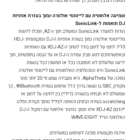
מסונכרנים בין הנגנים, כך שתרגישו בשליטה מלאה.
שמיעה אלחוטית עם לייטנסי אולטרה-נמוך בעזרת אוזניות
DJ תואמות ל-SonicLink
הודות למשדר SonicLink המשולב תוך ה-AZ, תוכלו ליהנות
מלייטנסי אולטרה נמוך בעזרת אוזניות ה-DJ המקצועיות HDJ-
F10. לחצו על לחצן בודד לשיוך ה-XDJ-AZ עם האוזניות
ובאפשרותכם לנוע סביב עמדת ה-DJ או על הבמה בחופשיות, תוך
ידיעה שלעולם לא תסתבכו בכל או תמשכו כבל בטעות.
SonicLink היא הטכנולוגיה האלחוטית עם לייטנסי אולטרה
נמוכה של AlphaTheta. היא מעבירה שמע פי 20 יותר מהר
מקודק SBC בו נעשה בדרך כלל שימוש בעזרת Bluetooth® , כך
שמעולם לא תבחינו בהשהיה (דיליי) בין לחיצה על לחצן או
scratching בעזרת הג'וגים והאזנה לצליל מתוך נקודת הפלט.
*הדגם XDJ-AZ אינו תומך בחיבור אלחוטי עם רמקול ה-DJ
האלחוטי הנייד WAVE-EIGHT.
איכות מקצועית מוכנה לשימוש במועדונים