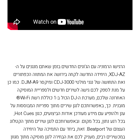
הרגישו הרמוניה עם הג'וגים החדשים בזמן שאתם מנגנים על ה-
XDJ-AZ, היחידה החדשה לקחה בירושה את המתווה הכפתורים
ואת התחושה של נגני מולטי CDJ-3000 ומיקסר DJM-A9. כמו כן
על מנת לספק לכם גישה לשירים חדשים ולספריית המוסיקה
האחרונה שלכם, מערכת ה-DJ הכול ב-1 כוללת רשת Wi-Fi®
מובנית. כך, באפשרותכם לנגן שירים מתוך ספריות המבוססות על
ענן ולהופיע עם מידע מעודכן אודות הביצועים, כגון Hot Cues,
בכל רגע נתון, בכל מקום. ובאפשרותכם לנגן שירים מתוך הקטלוג
העצום של Beatport. זאת, ביחד עם התמיכה של היחידה
במכשירים רבים, מעניק לכם את הבחירה לנגן מוסיקה מתוך מגוון