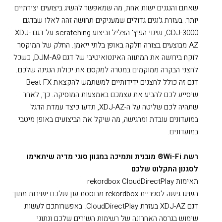
שאתם והנגנים ישות אחת, מה שמאפשר להשיג ביצועים יצירתיים
יותר. בעזרת ג'וגים גדולים שמעניקים תחושה זהה לאלו שבדגם
CDJ-3000, שינוי הפיץ' הצליל וביצוע scratching על דגם XDJ-
AZ מבוצעים בצורה חלקה באופן בלתי ייאמן. החלק של המיקסר
לוקח בירושה את המתווה האינטואיטיבי של דגם DJM-A9, כשכל
לחצני הבקרה ממוקמים במטרה למקסם את יכולת הנגינה שלכם.
דגם זה כולל לחצנים ידידותיים למשתמש להקצאת Beat FX
שיסייע לכם להביע את עצמכם באמצעות המוסיקה. כך, לאחר
שתהיה לכם שליטה על ה-XDJ-AZ, תדעו כיצד עמדת הדגל
במועדונים עובדת ומרגישה, מה שיקל את הביצועים באופן מיטבי
במועדונים.
רשת Wi-Fi® מובנית ותמיכה במגוון סוגי מדיה שיתאימו
לסגנון התקלוט שלכם
תאימות rekordbox CloudDirectPlay
השיגו גישה לספריית rekordbox מבוססת ענן שלכם ישירות מתוך
דגם XDJ-AZ בעזרת CloudDirectPlay. באפשרותכם לעשות
שימוש בגרסה האחרונה של רשימות השירים שלכם ונתוני