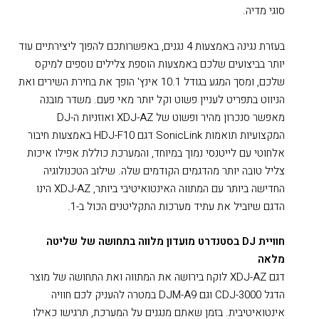
סוגי מדיה.
בעזרת נגינה באמצעות 4 נגנים, באפשרותכם להפוך ליצירתיים עוד
יותר בביצועים שלכם באמצעות הוספת צלילים נוספים למיקס
שלכם, ומסך המגע בגודל 10.1 אינץ' הופך את בחירת השירים ואת
הניווט בתפריט לעניין פשוט וקל יותר מאי פעם. משדר מובנה
מאפשר סנכרון מהיר ופשוט של XDJ-AZ ואוזניות ה-DJ
המקצועיות תואמות SonicLink דגם HDJ-F10 באמצעות חיבור
אלחוטי עם לייטנסי נמוך במיוחד, והמערכת כוללת אפילו איכות
צליל טובה יותר מהדגמים הקודמים שלה. שילוב הטכנולוגיה
החדישה ביותר עם המתווה האינטואיטיבי ביותר, XDJ-AZ הינו
הדגם שיוביל את עתיד מערכות התקליטנים הכול ב-1.
חוויית DJ בסטנדרט מועדון מלווה בתחושה של שליטה
מלאה
דגם XDJ-AZ לוקח בירושה את המתווה ואת התחושה של מוצר
הדגל CDJ-3000 וגם DJM-A9 במטרה להעניק לכם חוויה
אינטואיטיבית. בזמן שאתם מנגנים על המערכת, תרגישו כאילו