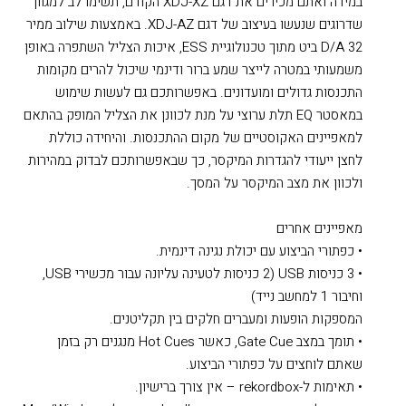
במידה ואתם מכירים את דגם XDJ-XZ הקודם, תשימו לב למגוון
שדרוגים שנעשו בעיצוב של דגם XDJ-AZ. באמצעות שילוב ממיר
D/A 32 ביט מתוך טכנולוגיית ESS, איכות הצליל השתפרה באופן
משמעותי במטרה לייצר שמע ברור ודינמי שיכול להרים מקומות
התכנסות גדולים ומועדונים. באפשרותכם גם לעשות שימוש
במאסטר EQ תלת ערוצי על מנת לכוונן את הצליל המופק בהתאם
למאפיינים האקוסטיים של מקום ההתכנסות. והיחידה כוללת
לחצן ייעודי להגדרות המיקסר, כך שבאפשרותכם לבדוק במהירות
ולכוון את מצב המיקסר על המסך.
מאפיינים אחרים
• כפתורי הביצוע עם יכולת נגינה דינמית.
• 3 כניסות USB (2 כניסות לטעינה עליונה עבור מכשירי USB,
וחיבור 1 למחשב נייד)
המספקות הופעות ומעברים חלקים בין תקליטנים.
• תומך במצב Gate Cue, כאשר Hot Cues מנגנים רק בזמן
שאתם לוחצים על כפתורי הביצוע.
• תאימות ל-rekordbox – אין צורך ברישיון.