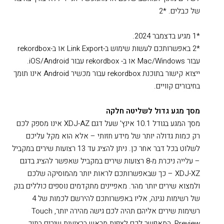
של כבלים. *2
*1 מגיע בדצמבר 2024.
*2 באפשרותכם לעשות שימוש ב-Link Export או ב-rekordbox
עבור Mac/Windows או ב- rekordbox עבור iOS/Android.
ייצוא קישור בתוכנת rekordbox עבור מכשיר Android אינו תומך
בחיבורים קוויים.
מסך מגע גדול לשליטה חלקה
מסך המגע בגודל 10.1 אינץ' שעל דגם XDJ-AZ אינו מספק לכם
רק כמות גדולה יותר של מידע חזותי – אלא הוא מקל עליכם
לשלוט בכל דבר אחר כן. ניתן להציג עד 13 רצועות שירים במקביל
– עלייה ניכרת מ-8 רצועות שירים במקביל שאפשר להציג בדגם
XDJ-XZ – כך שבאפשרותכם לראות יותר מהמוסיקה שלכם
ולמצוא שירים יותר מהר. מאפיינים מתקדמים נוספים כוללים בנק
של רשימות נגינה, אליו באפשרותכם להירשם לכמות של 4
רשימות שירים אליהם תהיה לכם גישה מהירה יותר, Touch
Preview, המאפשר לכם לצפות מראש ברצועות שירים בתוך