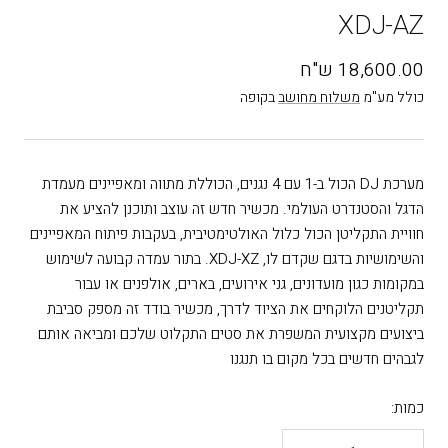
שקופית
שקופית
שקופית
שקופית
שקופית
שקופית
שקופית
שקופית
שקופית
שקופית
XDJ-AZ
10
9
8
7
6
5
4
3
2
1
מחיר
18,600.00 ש"ח
בהנחה
כולל מע"מ
משלוח מחושב
בקופה
מערכת DJ הכול ב-1 עם 4 נגנים, הכוללת מתווה ומאפיינים מעמדת
הדגל והסטנדרט העולמי. מכשיר חדש זה עוצב ותוכנן להציע את
חוויית התקליטן הכול כלול האולטימטיבית, בעקבות פיתוח המאפיינים
והשימושיות בדגם שקדם לו, XDJ-XZ. בתור עמדה קבועה לשימוש
במקומות כגון מועדונים, גני אירועים, בארים, אולפנים או עבור
תקליטנים הלוקחים את הציוד לדרך, מכשיר בודד זה מספק סביבת
ביצועים מקצועית המשפרת את סטים התקלוט שלכם ומביאה אותם
לגבהים חדשים בכל מקום בו תנגנו
כמות: