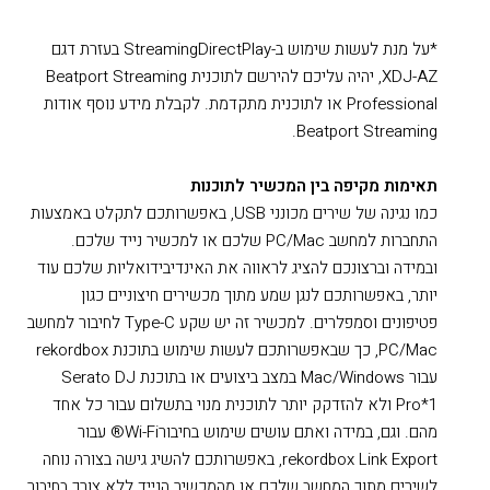
*על מנת לעשות שימוש ב-StreamingDirectPlay בעזרת דגם
XDJ-AZ, יהיה עליכם להירשם לתוכנית Beatport Streaming
Professional או לתוכנית מתקדמת. לקבלת מידע נוסף אודות
Beatport Streaming.
תאימות מקיפה בין המכשיר לתוכנות
כמו נגינה של שירים מכונני USB, באפשרותכם לתקלט באמצעות
התחברות למחשב PC/Mac שלכם או למכשיר נייד שלכם.
ובמידה וברצונכם להציג לראווה את האינדיבידואליות שלכם עוד
יותר, באפשרותכם לנגן שמע מתוך מכשירים חיצוניים כגון
פטיפונים וסמפלרים. למכשיר זה יש שקע Type-C לחיבור למחשב
PC/Mac, כך שבאפשרותכם לעשות שימוש בתוכנת rekordbox
עבור Mac/Windows במצב ביצועים או בתוכנת Serato DJ
Pro*1 ולא להזדקק יותר לתוכנית מנוי בתשלום עבור כל אחד
מהם. וגם, במידה ואתם עושים שימוש בחיבורWi-Fi® עבור
rekordbox Link Export, באפשרותכם להשיג גישה בצורה נוחה
לשירים מתוך המחשב שלכם או מהמכשיר הנייד ללא צורך בחיבור