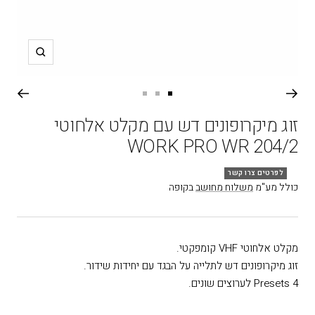
תקריב
עבור
עבור
עבור
שקופית
שקופית
שקופית
זוג מיקרופונים דש עם מקלט אלחוטי
3
2
1
WORK PRO WR 204/2
לפרטים צרו קשר
כולל מע"מ
משלוח מחושב
בקופה
מקלט אלחוטי VHF קומפקטי.
זוג מיקרופונים דש לתלייה על הבגד עם יחידות שידור.
4 Presets לערוצים שונים.