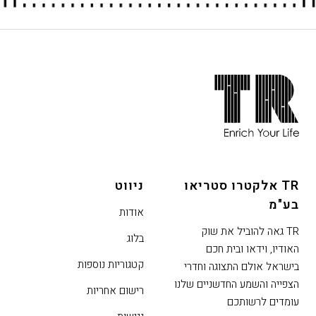
חתית
אתר,
אפשרותך
לחוץ
נטר
די
TR אלקטרו סטריאו
ניווט
דלג
בע"מ
אזור
אודות
בא
TR גאה להוביל את שוק
בלוג
האודיו, וידאו ובית חכם
קטגוריות נוספות
בישראל אולם התצוגה וחדרי
הצפייה והשמע החדשניים שלנו
רישום אחריות
עומדים לרשותכם