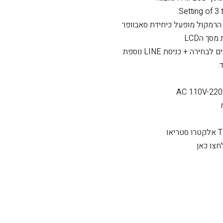
 מובנה
Setting of 3 
הרמקול מופעל כיחידת סאבוופר
סך הLCD
.
חצו כאן