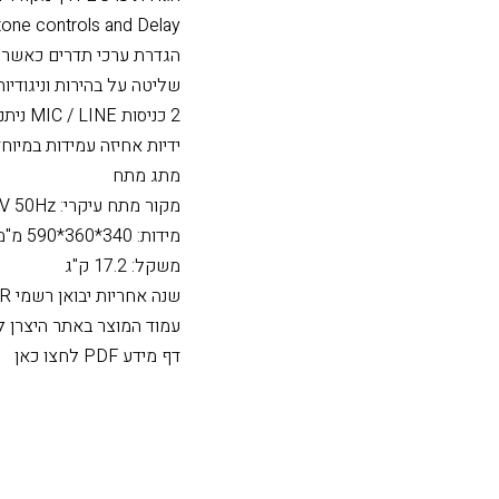
רמקול מוגבר עם DSP
ארבעה Presets לאקוולייזר
הגדרת ערכים דרך מקודד ומסך LCD גדול
tone controls and Delay.
הגדרת ערכי תדרים כאשר 
שליטה על בהירות וניגודיות מ
2 כניסות MIC / LINE ניתנים לבחירה + כניסת LINE נוספת
ידיות אחיזה עמידות במיוחד
מתג מתח
מקור מתח עיקרי: AC 110V-220V 50Hz
מידות: 340*360*590 מ"מ
משקל: 17.2 ק"ג
שנה אחריות יבואן רשמי TR אלקטרו סטריאו
עמוד המוצר באתר היצרן ל
דף מידע PDF לחצו כאן