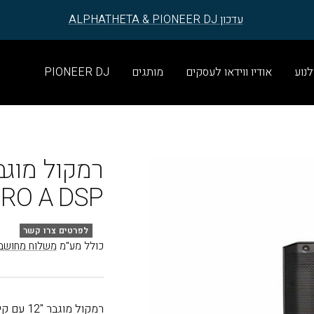
עדכון ALPHATHETA & PIONEER DJ
לנוע
אודיו ווידאו לעסקים
מותגים
PIONEER DJ
RO A DSP
לפרטים צרו קשר
כולל מע"מ
משלוח מחושב
רמקול מוגבר "12 עם קישוריות Bluetooth, זכרון EQ מתקדם ומסך LCD מובנה.