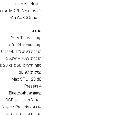
שליטה במצב רגיל או מצב מ
מסך LCD מובנה גדול המספק מידע ואפשרויות שליטה של הרמקול.
כאשר רוצים שהרמקול יעבו
Bluetooth מובנה.
2 כניסות MIC/LINE עם שליטת ווליום נפרדת.
כניסת AUX 3.5 מ"מ.
מפרט
קוטר וופר 12 אינץ'
קוטר טוויטר 34 מ"מ
הגברה דיגיטלית Class-D
הגברה: 350W + 70W
טווח תדרים: 50 Hz &#8211; 20 kHz
נצילות: 97 dB
Max SPL 123 dB
4 Presets
קישוריות Bluetooth