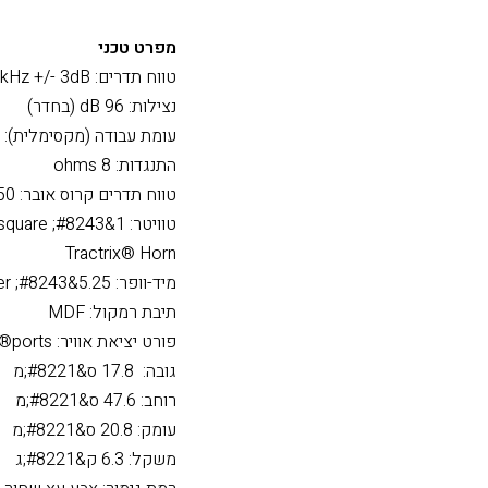
ולהציג את הרמקול עם הוו
למידע אודות האחריות הנית
מפרט טכני
טווח תדרים: 90Hz &#8211; 21kHz +/- 3dB
נצילות: 96 dB (בחדר)
עומת עבודה (מקסימלית): 100W/400W
התנגדות: 8 ohms
טווח תדרים קרוס אובר: 1,650 Hz
טוויטר: 1&#8243; Aluminum LTS tweeter mated to a 90 x 90 square
Tractrix® Horn
מיד-וופר: 5.25&#8243; Dual spun-copper TCP woofer
תיבת רמקול: MDF
פורט יציאת אוויר: Bass-Reflex via rear-firing Tractrix®ports
גובה: 17.8 ס&#8221;מ