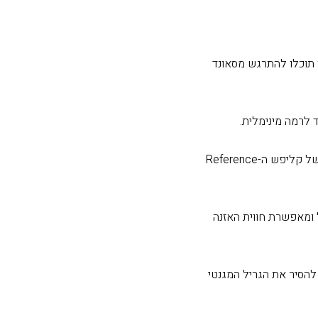
 תוכלו להתרגש מסאונד
 לרמה מינימלית.
בסדרת הReference החדשה של קליפש הטמיעו את טכנולוגיית הTCP המשמשת את סדרת העל של קליפש ה-Reference
 ומאפשרת חווית האזנה