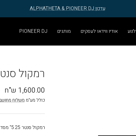
עדכון ALPHATHETA & PIONEER DJ
לנוע
אודיו ווידאו לעסקים
מותגים
PIONEER DJ
רמקול סנטר PSCH R-50C
מחיר
1,600.00 ש"ח
בהנחה
כולל מע"מ
משלוח מחושב
רמקול סנטר 5.25" מסדרת ה-Reference של Klipsch