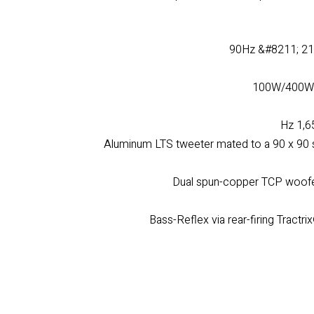
תיבת העץ של קליפש עשויה MDF בשילוב טקסטורת עץ מרשימה והגנה מפני שריטות. נית
פר נחושת המרהיב ולהתאים את העיצוב לחלל הבית.
נת על מגוון המוצרים לחצו כאן