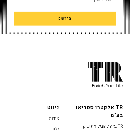
הירשם
חתית
אתר,
אפשרותך
לחוץ
נטר
די
TR אלקטרו סטריאו
ניווט
דלג
בע"מ
אזור
אודות
בא
TR גאה להוביל את שוק
בלוג