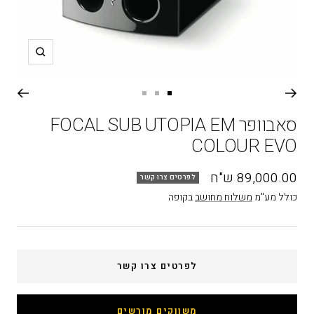
תקריב
עבור
עבור
עבור
שקופית
שקופית
שקופית
סאבוופר FOCAL SUB UTOPIA EM
3
2
1
COLOUR EVO
מחיר
89,000.00 ש"ח
לפרטים צרו קשר
בהנחה
כולל מע"מ
משלוח מחושב
בקופה
לפרטים צרו קשר
משווקים מורשים