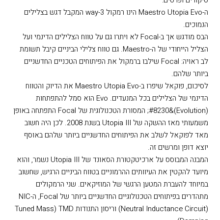
ה-Maestro Utopia Evo הינו רמקול 3-way המקבל דגש בצלילים
הנמוכים.
הבס מודגש אך ב-Focal לא ויתרו גם על טווח הצלילים הדינמי ועל
הצליל הייחודי של ה-Maestro‏. גם טווח צלילי הביניים קיבל תשומת
לב ראויה: Focal שילבו ברמקול את הפיתוחים הטכניים החדשניים
ביותר שלהם.
לסיכום, פוקאל שיפרו ב-Maestro Utopia Evo את הדיוק והטווח
הדינמי של הצלילים בכל המנעדים. Evo הוא סמל להתפתחות
(‏Evolution)&#8230; המסורת הטכנולוגית של Focal התפתחה באופן
משמעותי מאז ההשקה של Utopia III בשנת 2008. לכן היה חשוב
מאד לפוקאל לשלב את הפיתוחים החדשניים ביותר שלהם באוסף
יוצא דופן ומרשים זה.
המבנה המבוסס על ארכיטקטורת הסאונד של Utopia III נשמר, והוא
מיועד להקטין את העיוותים ההרמוניים בטווח הביניים הרגיש, שחשוב
במיוחד להעברת המטען הרגשי של המוזיקאים. שני הרמקולים
מתהדרים בפיתוחים הטכנולוגיים החדשניים ביותר של Focal, ה-NIC
‏(Neutral Inductance Circuit) וריסון התנודות TMD ‏(Tuned Mass