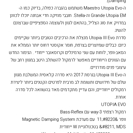
Damping‏).
ה-Maestro Utopia Evo משתמש בהגברה כפולה, בדיוק כמו ה-
Grande Utopia EM וה-Stella‏. חובבי מוזיקה חדי אבחנה יוכלו לכוונן
במדויק את סוג הצליל, בהתאם לגוון ולעוצמה הספציפיים שברצונם
להשיג.
סדרת Utopia III Evo מנצלת את הרכיבים הטובים ביותר שקיימים
כיום: כבלים שמיוצרים בצרפת, חומר אקוסטי דחוס יותר הממלא את
הסאב-וופר, לוחות עם שני טרמינלים וקרוסאובר ייחודי . הגימור החדש
עם הגוונים הייחודיים מאפשר לרמקול להשתלב היטב במגוון רחב של
עיצובי פנים מודרניים.
ה-Utopia III Evo בגרסת 2017 היא סדרה קלאסית המשלבת מגוון
שלם של חידושים ותשומת לב מרבית לפרטים הקטנים ביותר ליצירת
רמקולים ייחודיים, והם עדיין מתקדמים מאד בהשוואה לכל סדרה
אחרת.
UTOPIA EVO
רמקול רצפתי 3-way עם Bass-Reflex
וופר &#8220;11 עם מערכת Magnetic Damping System
&#8211; MDS בטכנולוגיית W ייחודית