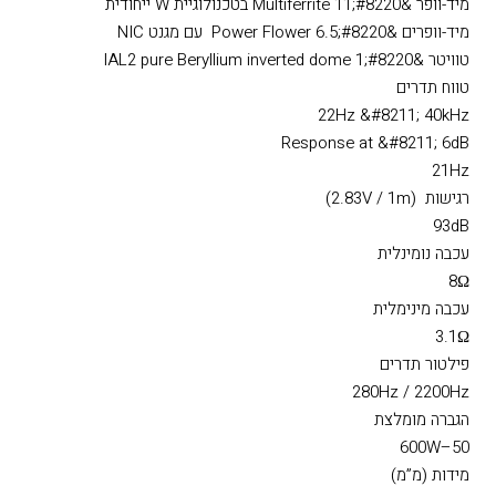
מיד-וופר &#8220;11 Multiferrite בטכנולוגיית W ייחודית
מיד-וופרים &#8220;6.5 Power Flower עם מגנט NIC
טוויטר &#8220;1 IAL2 pure Beryllium inverted dome
טווח תדרים
22Hz &#8211; 40kHz
Response at &#8211; 6dB
21Hz
רגישות (2.83V / 1m)
93dB
עכבה נומינלית
8Ω
עכבה מינימלית
3.1Ω
פילטור תדרים
280Hz / 2200Hz
הגברה מומלצת
50–600W
מידות (מ”מ)