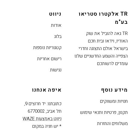
די
TR אלקטרו סטריאו
ניווט
דלג
בע"מ
אזור
אודות
בא
TR גאה להוביל את שוק
בלוג
האודיו, וידאו ובית חכם
קטגוריות נוספות
בישראל אולם התצוגה וחדרי
הצפייה והשמע החדשניים שלנו
רישום אחריות
עומדים לרשותכם
נגישות
מידע נוסף
איפה אנחנו
חנויות ומשווקים
כתובתנו: יד חרוצים 9,
תל אביב, 6770002
תקנון, פרטיות ותנאי שימוש
ניווט באמצעות WAZE
משלוחים והחזרות
* יש חניה במקום