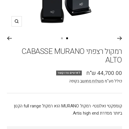
תקריב
עבור
עבור
שקופית
שקופית
רמקול רצפתי CABASSE MURANO
2
1
ALTO
מחיר
44,700.00 ש"ח
לפרטים צרו קשר
בהנחה
כולל מע"מ
משלוח מחושב
בקופה
קומפקטי ואלגנטי- רמקול MURANO הוא רמקול full range הקטן
ביותר מסדרת Artis high end.