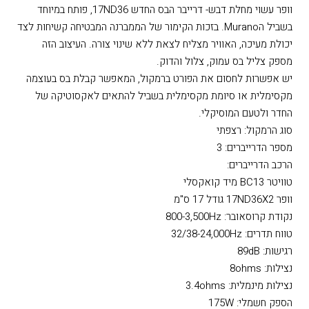
וופר עשוי מחלת דבש- דרייבר הבס החדש 17ND36, פותח במיוחד
בשביל הMurano. בזכות הקימור של הממברנה המבטיחה קשיחות לצד
יכולת מעיכה, האוויר מצליח לצאת ללא שינוי צורה. העיצוב הזה
מספק צליל בס עמוק, צלול והדוק.
יש אפשרות לחסום את הפורט ברמקול, המאפשר קבלת בס בעוצמה
מקסימלית או סיומת מקסימלית בשביל להתאים לאקסוטיקה של
החדר ולטעם המוסיקלי.
סוג הרמקול: רצפתי
מספר הדרייברים: 3
הרכב הדרייברים:
טוויטר BC13 מיד קואקסלי
וופר 17ND36X2 גודל 17 ס"מ
נקודת קרוסאובר: 800-3,500Hz
טווח תדרים: 32/38-24,000Hz
רגישות: 89dB
נצילות: 8ohms
נצילות מינמלית: 3.4ohms
הספק חשמלי: 175W