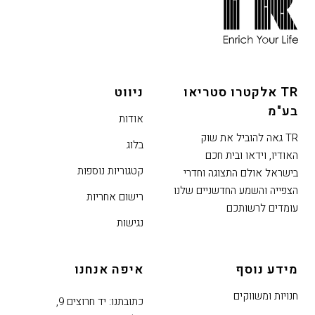
אפשרותך
לחוץ
נטר
די
TR אלקטרו סטריאו
ניווט
דלג
בע"מ
אזור
אודות
בא
TR גאה להוביל את שוק
בלוג
האודיו, וידאו ובית חכם
קטגוריות נוספות
בישראל אולם התצוגה וחדרי
הצפייה והשמע החדשניים שלנו
רישום אחריות
עומדים לרשותכם
נגישות
מידע נוסף
איפה אנחנו
חנויות ומשווקים
כתובתנו: יד חרוצים 9,