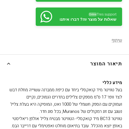
Tres support
Online
שאלות על מוצר זה? דברו איתנו
שיתוף
תיאור המוצר
מידע כללי
בעל טוויטר מיד קואקסלי ביחד עם כיפת ממברנה עשוייה מחלת דבש
לצד וופר 17 ס"מ מספקים צלילים בתדרים הנמוכים, נקיים
ועמוקים.עם הספק חשמלי של 1000 ואט, המוסיקה היא בעלת צליל
נשגב עם זוג רמקולים של Muranos, בכל סוג חדר.
טוויטר BC13 מיד קואקסלי- הטוויטר מבטיח צליל אולפן ריאליסטי
באופן יוצא מהכלל. עובד בתיאום מוחלט ואפטימלי עם דרייבר הבס.