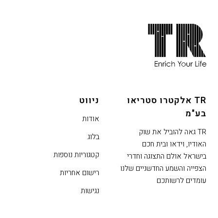
חתית
אתר,
אפשרותך
לחוץ
נטר
די
TR אלקטרו סטריאו
ניווט
דלג
בע"מ
אזור
אודות
בא
TR גאה להוביל את שוק
בלוג
האודיו, וידאו ובית חכם
קטגוריות נוספות
בישראל אולם התצוגה וחדרי
הצפייה והשמע החדשניים שלנו
רישום אחריות
עומדים לרשותכם
נגישות