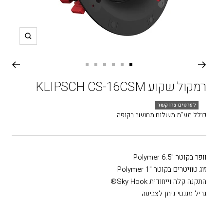
תקריב
עבור
עבור
עבור
עבור
עבור
עבור
שקופית
שקופית
שקופית
שקופית
שקופית
שקופית
רמקול שקוע KLIPSCH CS-16CSM
6
5
4
3
2
1
לפרטים צרו קשר
כולל מע"מ
משלוח מחושב
בקופה
וופר בקוטר "6.5 Polymer
זוג טוויטרים בקוטר "1 Polymer
התקנה קלה וייחודית Sky Hook®
גריל מגנטי ניתן לצביעה