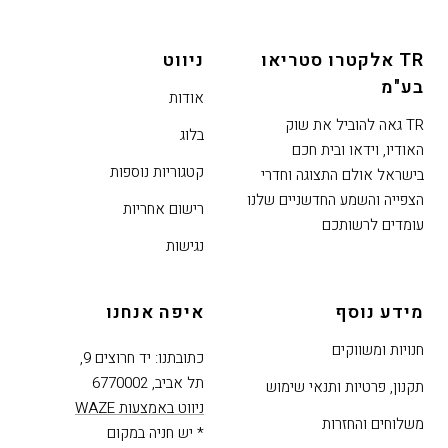
נטר
די
TR אלקטרו סטריאו
ניווט
דלג
בע"מ
אזור
אודות
בא
TR גאה להוביל את שוק
בלוג
האודיו, וידאו ובית חכם
קטגוריות נוספות
בישראל אולם התצוגה וחדרי
הצפייה והשמע החדשניים שלנו
רישום אחריות
עומדים לרשותכם
נגישות
מידע נוסף
איפה אנחנו
חנויות ומשווקים
כתובתנו: יד חרוצים 9,
תל אביב, 6770002
תקנון, פרטיות ותנאי שימוש
ניווט באמצעות WAZE
משלוחים והחזרות
* יש חניה במקום