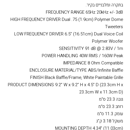
בתקרה ומלבניים בקיר.
FREQUENCY RANGE 65Hz 20kHz +/- 3dB
HIGH FREQUENCY DRIVER Dual .75 (1.9cm) Polymer Dome
Tweeters
LOW FREQUENCY DRIVER 6.5” (16.51cm) Dual Voice Coil
Polymer Woofer
SENSITIVITY 91 dB @ 2.83V / 1m
POWER HANDLING 40W RMS / 160W Peak
IMPEDANCE 8 Ohm Compatible
ENCLOSURE MATERIAL/TYPE ABS/Infinite Baffle
FINISH Black Baffle/Frame, White Paintable Grille
PRODUCT DIMENSIONS 9.2” W x 9.2” H x 4.5” D (23.3cm H x
23.3cm W x 11.3cm D)
גובה 23.3 ס"מ
רוחב 23.3 ס"מ
עומק 11.3 ס"מ
משקל 3.18 ק"ג
MOUNTING DEPTH 4.34” (11.03cm)