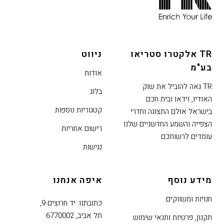
אפשרותך
לחוץ
נטר
די
TR אלקטרו סטריאו
ניווט
דלג
בע"מ
אזור
אודות
בא
TR גאה להוביל את שוק
בלוג
האודיו, וידאו ובית חכם
קטגוריות נוספות
בישראל אולם התצוגה וחדרי
הצפייה והשמע החדשניים שלנו
רישום אחריות
עומדים לרשותכם
נגישות
מידע נוסף
איפה אנחנו
חנויות ומשווקים
כתובתנו: יד חרוצים 9,
תל אביב, 6770002
תקנון, פרטיות ותנאי שימוש