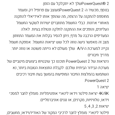
PowerQuest® 2שלך לא יתקלקל עם הזמן.
בנוסף, מכשיר ה- PowerQuest 2מעוצב עם פרופיל דק ומעמד
מחוספס להתקנה על הרצפה, מה שהופך אותו לאידיאלי להתקנה
מאחורי ארונות. כבלי החשמל מתחברים ישירות לשקעי החשמל
העליונים, והופכים את ההתקנה לחלקה ונטולת בעיות. לאלה
המעדיפים הרכבה על מדף, ניתן להסיר בקלות את המעמד התחתון.
מצב זה מאפשר גישה נוחה לכל שש יציאות החשמל. אספקת חשמל
נקייה למערכת ה-A/V שלך מעולם לא הייתה פשוטה או נוחה יותר.
מדריך חיבורים
היציאות של PowerQuest 2 תוכננו כך שיבטיחו ביצועים מיטביים של
מערכת הבידור הביתית שלכם. לקבלת התוצאות הטובות ביותר, נא
השתמשו בהמלצות החיבור המופיעות בהמשך בעת חיבור רכיבים
PowerQuest 2.
יציאה 1
4K/8K יציאת פילטר וידאו לינארי אופטימליות: מומלץ לחבר למסכי
וידאו, טלוויזיות, מקרנים, או נגנים אוניברסליים.
יציאות 2, 3, 4, 5
פילטר לינארי: מומלץ לחבר לרכיבי המקור של האודיו/וידאו, מחשבים,