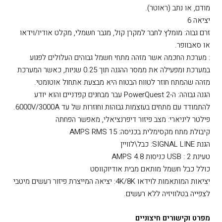
מודם, או נתב (ראוטר).
יציאה 6
זרם גבוה: מומלץ לחבר למקרן קול, מגבר חשמלי, מקלט אודיו/וידאו
או סאבוופר.
: מערכת החכמה אשר מזהה מתחי חשמל גבוהים העלולים לפגוע
במערכת ומפעילה את ממסר ההגנה תוך 0.25 שניות, כאשר המערכת
מזהה שהמתח חוזר לטווח הבטוח היא מבצעת אתחול אוטומטי.
הגנה גבוהה: ה-PowerQuest 2 עבר מבחנים קפדניים והוא יודע
להתמודד עם מתחים בעוצמות גבוהות וחוזרות של עד 6000V/3000A.
פילטר ליניארי: מצב פיזור דיפרנציאלי, מאפשר הפחתה
קיבולת מתח מקסימלית בכניסה: 15 AMPS RMS
הגנת SIGNAL LINE: כבל\לוויין
טעינת USB : 2 כניסות 4.8 AMPS
כולל כבל חשמל מותאם מבית אודיוקווסט
יציאות המותאמות לוידאו 4K/8K: יציאה המייצרת פיזור רעשים מיטבי
לצפייה בטלוויזיה ללא רעשים.
מפרט וקישורים חיצוניים