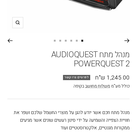
תקריב
עבור
עבור
עבור
עבור
עבור
עבור
שקופית
שקופית
שקופית
שקופית
שקופית
שקופית
מנהל מתח AUDIOQUEST
6
5
4
3
2
1
POWERQUEST 2
מחיר
1,245.00 ש"ח
לפרטים צרו קשר
בהנחה
כולל מע"מ
משלוח מחושב
בקופה
מנהל מתח חכם אשר יודע להגן על מוצרי החשמל שלכם ושפר את
חוויית הצפייה והשמיעה על ידי סינון רעשים שונים אשר מגיעים
ממקורות מגנטיים, אלקטרוסטטיים ועוד