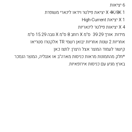
6 יציאות
1 X 4K/8K יציאת פילטר וידאו לינארי משופרת
1 X יציאת High-Current
4 X יציאות פילטר לינאריות
מידות: אורך 39.29 ס"מ X רוחב 8 ס"מ X גובה 15.29 ס"מ
אחריות 2 שנות אחריות יבואן רשמי TR אלקטרו סטריאו
קישור לעמוד המוצר אצל היצרן: לחצו כאן
*חלק מהתמונות מראות כניסות מארה"ב או אנגליה, המוצר הנמכר
בארץ מגיע עם כניסות אירופאיות.