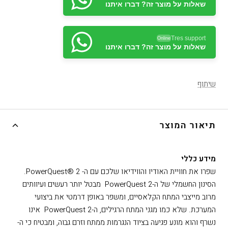
שאלות על מוצר זה? דברו איתנו
Tres support
Online
שאלות על מוצר זה? דברו איתנו
שיתוף
תיאור המוצר
מידע כללי
שפרו את חוויית האודיו והווידיאו שלכם עם ה- PowerQuest® 2.
הסינון החשמלי של ה-PowerQuest 2 מבטל יותר רעשים ועיוותים
מרוב מייצבי המתח הקלאסיים, ומשפר באופן דרמטי את ביצועי
המערכת. שלא כמו מגני המתח הרגילים, ה-PowerQuest 2 אינו
נשרף והוא מונע פגיעה בציוד הנגרמות ממתח וזרם גבוה, ומבטיח כי ה-