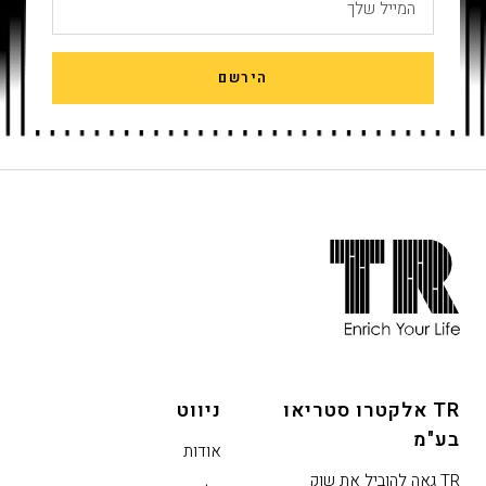
המייל שלך
הירשם
חתית
אתר,
אפשרותך
לחוץ
נטר
די
TR אלקטרו סטריאו
ניווט
דלג
בע"מ
אזור
אודות
בא
TR גאה להוביל את שוק