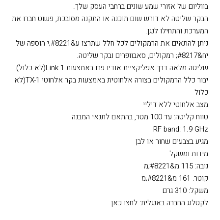
בווליום של אזורי שמע שונים ברחבי העסק שלך.
הבקר שליטה לא דורש שום תוכנה או התקנה מסובכת, פשוט חברו את
המערכת והתחילו לנגן.
ניתן להתאים את הרמקולים לכל חלל שתרצו ע&#8221;י הוספה של
יח&#8217; רמקולים, סאבוופרים ובקר שליטה.
שליטה מלאה דרך אפליקציית אודיו פרו באמצעות Link 1(לא כלול).
יבור כלל הרמקולים בצורה אלחוטית באמצעות בקר אלחוטי TX-1(לא
כלול
מצב אלחוטי ללא דיליי
טווח קליטה: עד 100 מטר, בהתאם לתנאי המבנה
RF band: 1.9 GHz
מגיע בצבעים שחור או לבן
מידות ומשקל
גובה: 115 מ&#8221;מ
קוטר: 161 מ&#8221;מ
משקל: 310 גרם
לקטלוג החברה באנגלית: לחצו כאן