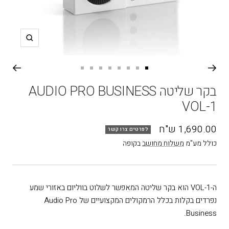
תקריב
עבור
עבור
עבור
עבור
עבור
עבור
עבור
עבור
שקופית
שקופית
שקופית
שקופית
שקופית
שקופית
שקופית
שקופית
בקר שליטה AUDIO PRO BUSINESS
8
7
6
5
4
3
2
1
VOL-1
מחיר
1,690.00 ש"ח
לפרטים צרו קשר
בהנחה
כולל מע"מ
משלוח מחושב
בקופה
ה-VOL-1 הוא בקר שליטה המאפשר לשלוט בווליום באזורי שמע
נפרדים בקלות בכלל הרמקולים המקצועיים של Audio Pro
Business.