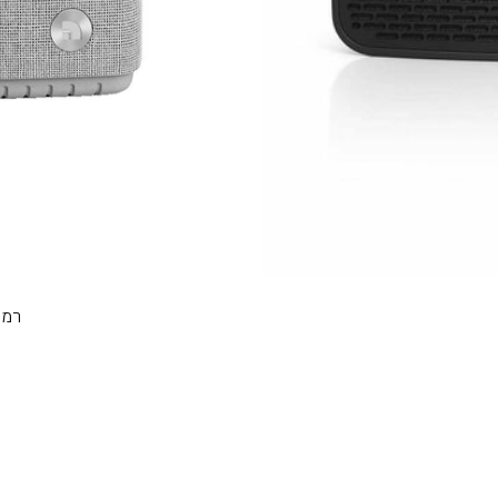
רמקול ני