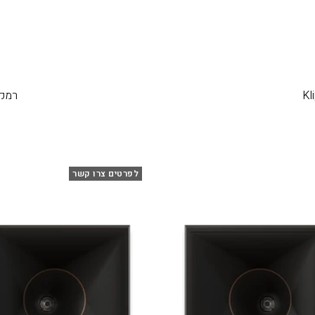
רמקול ON C10 MKII
לפרטים צרו קשר