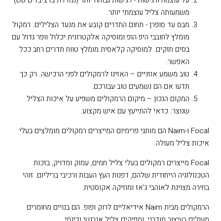
משמעותה צליל עוצמתי יותר.
מבס עד סופרן - תחום התדרים קובע את מנעד הצלילים. רמקול
מומלץ לחובבי היפ הופ ומוסיקה אלקטרונית יכלול וופר גדול עם
בסים חזקים. למוסיקה קלאסית מומלץ טווח תדרים רחב ככל
האפשר.
טוב משמע אוזניים – האזינו לרמקולים לפני הרכישה. רק כך
תדעו אם הם נשמעים טוב עבורכם.
המקום הנכון – מיקום הרמקולים משפיע על איכות הצליל
שנוצר. כדאי להתייעץ עם איש מקצוע.
Focal
ו-
Naim
הם מותגי פרימיום המייצרים רמקולים מומלצים בעלי
איכות צליל מעולה.
Focal
מייצרים רמקולים בעלי צליל חמים, עמוק ומדויק, בזכות
הטכנולוגיה הייחודית שלהם, דפנות העץ העבות ורכיבי בריליום. זוהי
בחירה מצוינת לאוהבי ג'אז ומוזיקה אקוסטית.
הרמקולים מבית
Naim
אידיאליים לרוק ופופ. הם בנויים מחומרים
מעולים בעיצוב מודרני, ומפיקים צליל אנרגטי ודינמי.