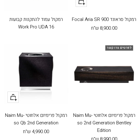
+
הוסף
לעגלה
רמקול סראונד Focal Aria SR 900
רמקול עמוד להתקנות קבועות
Work Pro UDA 16
מחיר
8,900.00 ש"ח
בהנחה
לפרטים צרו קשר
+
הוסף
לעגלה
רמקול פרימיום אלחוטי Naim Mu-
רמקול פרימיום אלחוטי Naim Mu-
so Qb 2nd Generation
so 2nd Generation Bentley
Edition
מחיר
4,990.00 ש"ח
מחיר
8,990.00 ש"ח
בהנחה