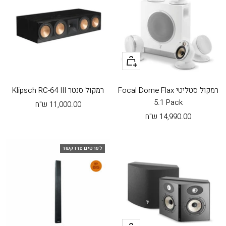
צפייה
רמקול סטליטי Focal Dome Flax
רמקול סנטר Klipsch RC-64 III
5.1 Pack
מחיר
11,000.00 ש"ח
מחיר
14,990.00 ש"ח
בהנחה
בהנחה
לפרטים צרו קשר