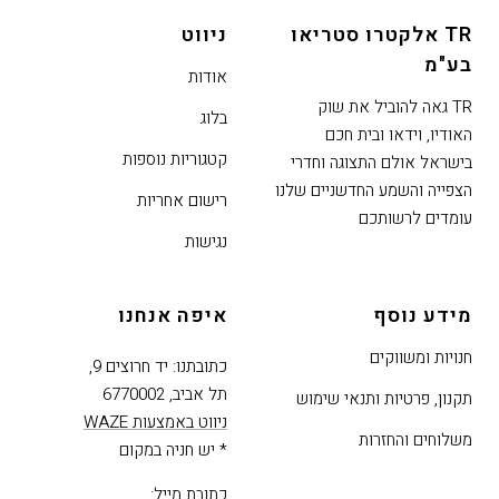
די
TR אלקטרו סטריאו
ניווט
דלג
בע"מ
אזור
אודות
בא
TR גאה להוביל את שוק
בלוג
האודיו, וידאו ובית חכם
קטגוריות נוספות
בישראל אולם התצוגה וחדרי
הצפייה והשמע החדשניים שלנו
רישום אחריות
עומדים לרשותכם
נגישות
מידע נוסף
איפה אנחנו
חנויות ומשווקים
כתובתנו: יד חרוצים 9,
תל אביב, 6770002
תקנון, פרטיות ותנאי שימוש
ניווט באמצעות WAZE
משלוחים והחזרות
* יש חניה במקום
כתובת מייל: