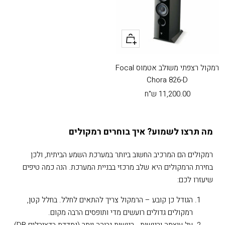
צפייה
רמקול רצפתי משולב אטמוס Focal
Chora 826-D
מחיר
11,200.00 ש"ח
בהנחה
מה תרצו לשמוע? איך בוחרים רמקולים
רמקולים הם המרכיב החשוב ביותר במערכת השמע הביתית, ולכן
בחירת הרמקולים היא שלב מרכזי בבניית המערכת. הנה כמה טיפים
שיעזרו לכם:
הגודל כן קובע – הרמקול צריך להתאים לחלל. בחלל קטן,
רמקולים גדולים רועשים מדי ותופסים הרבה מקום.
על עוצמה ורגישות - רגישות גבוהה יותר (נמדדת בדציבלים
DB
)