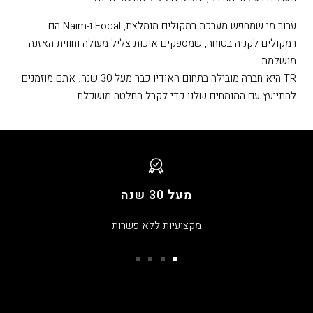
עבור מי שמחפש מערכת רמקולים מומלצת,
Focal
ו-
Naim
הם
רמקולים לקניה בטוחה, שמספקים איכות צליל מעולה וחווית האזנה
מושלמת.
TR היא חברה מובילה בתחום האודיו כבר מעל 30 שנה. אתם מוזמנים
להתייעץ עם המומחים שלנו כדי לקבל החלטה מושכלת.
מעל 30 שנה
מקצועיות ללא פשרות
עבור
עבור
עבור
עבור
שקופית
שקופית
שקופית
שקופית
4
3
2
1